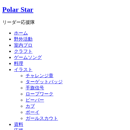
Polar Star
リーダー応援隊
ホーム
野外活動
室内プロ
クラフト
ゲームソング
料理
イラスト
チャレンジ章
ターゲットバッジ
手旗信号
ロープワーク
ビーバー
カブ
ボーイ
ガールスカウト
資料