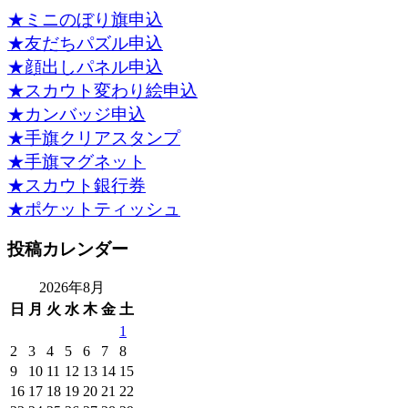
★ミニのぼり旗申込
★友だちパズル申込
★顔出しパネル申込
★スカウト変わり絵申込
★カンバッジ申込
★手旗クリアスタンプ
★手旗マグネット
★スカウト銀行券
★ポケットティッシュ
投稿カレンダー
2026年8月
日
月
火
水
木
金
土
1
2
3
4
5
6
7
8
9
10
11
12
13
14
15
16
17
18
19
20
21
22