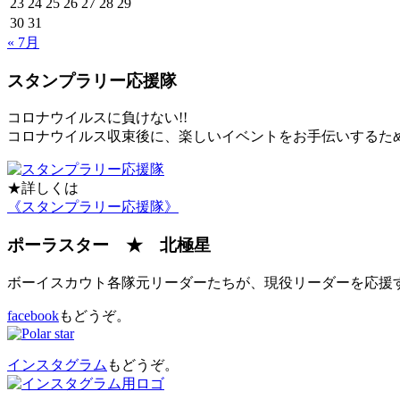
23
24
25
26
27
28
29
30
31
« 7月
スタンプラリー応援隊
コロナウイルスに負けない!!
コロナウイルス収束後に、楽しいイベントをお手伝いするた
★詳しくは
《スタンプラリー応援隊》
ポーラスター ★ 北極星
ボーイスカウト各隊元リーダーたちが、現役リーダーを応援
facebook
もどうぞ。
インスタグラム
もどうぞ。