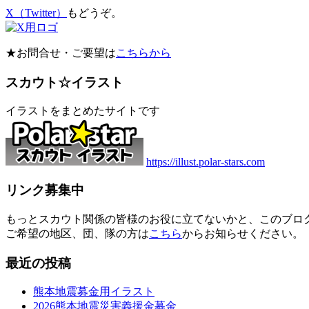
X（Twitter）
もどうぞ。
★お問合せ・ご要望は
こちらから
スカウト☆イラスト
イラストをまとめたサイトです
https://illust.polar-stars.com
リンク募集中
もっとスカウト関係の皆様のお役に立てないかと、このブロ
ご希望の地区、団、隊の方は
こちら
からお知らせください。
最近の投稿
熊本地震募金用イラスト
2026熊本地震災害義援金募金