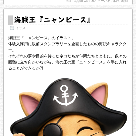
Tagged with:
3D
,
ビーバ君
,
体験
,
海賊
海賊王『ニャンピース』
イラスト
海賊王『ニャンピース』のイラスト。
体験入隊用に以前スタンプラリーを企画したものの海賊キャラクタ
ー。
それぞれの夢や目的を持ったネコたちが仲間たちとともに、数々の
困難に立ち向かいながら、海の王の宝『ニャンピース』を手に入れ
ることができるか?!