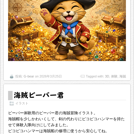
投稿:
G-bear
on 2026年3月25日
Tagged with:
3D
,
体験
,
海賊
海賊ビーバー君
イラスト
ビーバー体験用のビーバー君の海賊冒険イラスト。
海賊帽を少しかわいくして、剣の代わりにピコピコハンマーを持た
せて体験入隊向けにしてみました。
ピコピコハンマーは海賊船の修理に使うから安心してね。