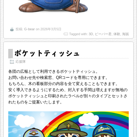
投稿:
G-bear
on 2026年3月5日
Tagged with:
3D
,
ビーバー君
,
体験
,
海賊
ポケットティッシュ
応援隊
各団の広報として利用できるポケットティッシュ。
お問い合わせ先や検索窓、QRコードを専用にできます。
もちろん、木の看板部分の内容を全て変えることもできます。
安く導入できるようにするため、封入する手間は増えますが無地の
ポケットティッシュと印刷されたラベルが別々のタイプとセットさ
れたものをご提案いたします。