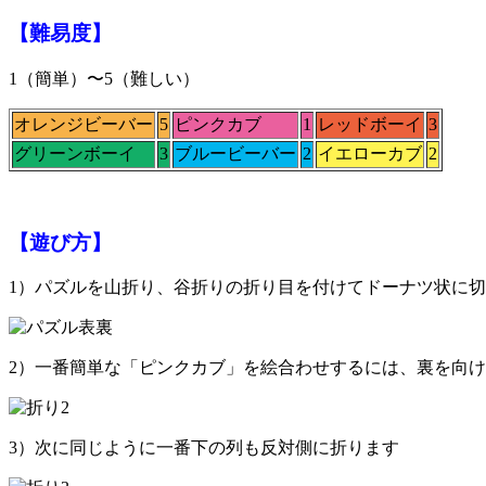
【難易度】
1（簡単）〜5（難しい）
オレンジビーバー
5
ピンクカブ
1
レッドボーイ
3
グリーンボーイ
3
ブルービーバー
2
イエローカブ
2
【遊び方】
1）パズルを山折り、谷折りの折り目を付けてドーナツ状に
2）一番簡単な「ピンクカブ」を絵合わせするには、裏を向
3）次に同じように一番下の列も反対側に折ります