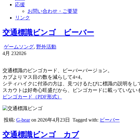
応援
お問い合わせ・ご要望
リンク
交通標識ビンゴ ビーバー
ゲームソング
,
野外活動
4月
23
2026
交通標識のビンゴカード、ビーバーバージョン。
カブよりマス目の数を減らして4×4。
シティハイクに付添の方は、見つけるたびに標識の説明をし
スカウトは好奇心旺盛だから、ビンゴカードに載っていないも
ビンゴカード（PDF形式）
投稿:
G-bear
on 2026年4月23日
Tagged with:
ビーバー
交通標識ビンゴ カブ