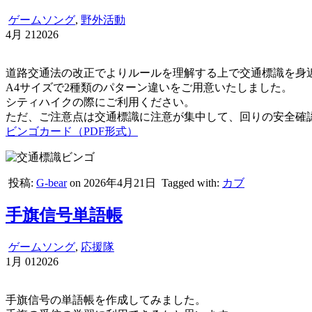
ゲームソング
,
野外活動
4月
21
2026
道路交通法の改正でよりルールを理解する上で交通標識を身
A4サイズで2種類のパターン違いをご用意いたしました。
シティハイクの際にご利用ください。
ただ、ご注意点は交通標識に注意が集中して、回りの安全確
ビンゴカード（PDF形式）
投稿:
G-bear
on 2026年4月21日
Tagged with:
カブ
手旗信号単語帳
ゲームソング
,
応援隊
1月
01
2026
手旗信号の単語帳を作成してみました。