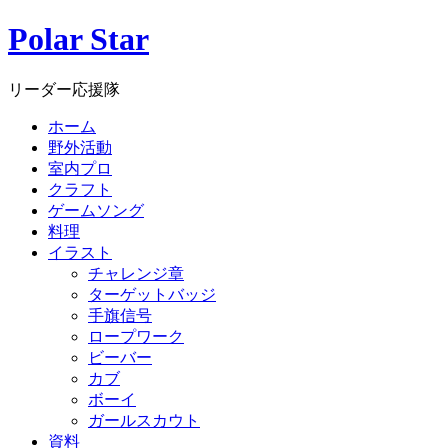
Polar Star
リーダー応援隊
ホーム
野外活動
室内プロ
クラフト
ゲームソング
料理
イラスト
チャレンジ章
ターゲットバッジ
手旗信号
ロープワーク
ビーバー
カブ
ボーイ
ガールスカウト
資料