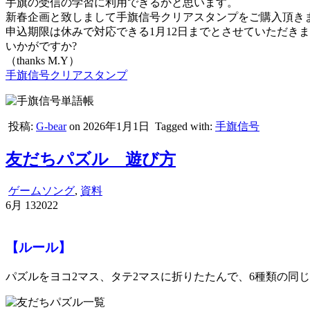
手旗の受信の学習に利用できるかと思います。
新春企画と致しまして手旗信号クリアスタンプをご購入頂き
申込期限は休みで対応できる1月12日までとさせていただき
いかがですか?
（thanks M.Y）
手旗信号クリアスタンプ
投稿:
G-bear
on 2026年1月1日
Tagged with:
手旗信号
友だちパズル 遊び方
ゲームソング
,
資料
6月
13
2022
【ルール】
パズルをヨコ2マス、タテ2マスに折りたたんで、6種類の同