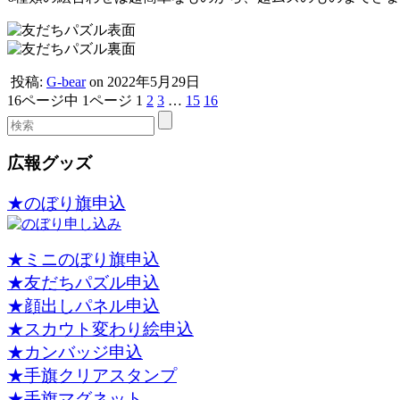
投稿:
G-bear
on 2022年5月29日
16ページ中 1ページ
1
2
3
…
15
16
広報グッズ
★のぼり旗申込
★ミニのぼり旗申込
★友だちパズル申込
★顔出しパネル申込
★スカウト変わり絵申込
★カンバッジ申込
★手旗クリアスタンプ
★手旗マグネット