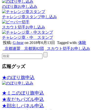
のぼり旗お申し込み
チャレンジ章スタンプ申し込み
スカウト切手お申し込み
チャレンジ章・中 スタンプ
投稿:
G-bear
on 2018年6月13日
Tagged with:
体験
京都連盟 京都第82団
スカウト切手お申し込み
広報グッズ
★のぼり旗申込
★ミニのぼり旗申込
★友だちパズル申込
★顔出しパネル申込