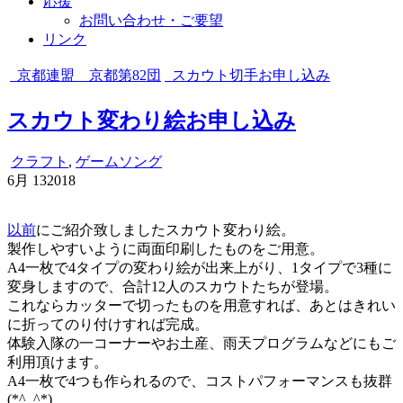
応援
お問い合わせ・ご要望
リンク
京都連盟 京都第82団
スカウト切手お申し込み
スカウト変わり絵お申し込み
クラフト
,
ゲームソング
6月
13
2018
以前
にご紹介致しましたスカウト変わり絵。
製作しやすいように両面印刷したものをご用意。
A4一枚で4タイプの変わり絵が出来上がり、1タイプで3種に
変身しますので、合計12人のスカウトたちが登場。
これならカッターで切ったものを用意すれば、あとはきれい
に折ってのり付けすれば完成。
体験入隊の一コーナーやお土産、雨天プログラムなどにもご
利用頂けます。
A4一枚で4つも作られるので、コストパフォーマンスも抜群
(*^_^*)