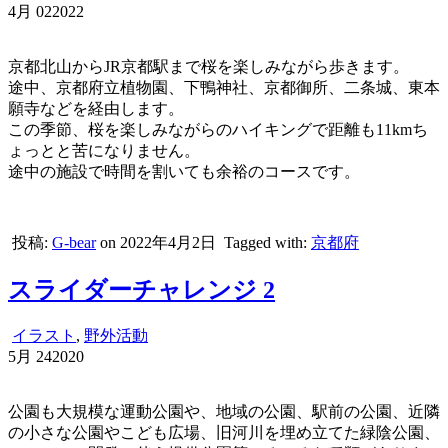
4月
02
2022
京都北山からJR京都駅まで桜を楽しみながら歩きます。
途中、京都府立植物園、下鴨神社、京都御所、二条城、東本
願寺などを経由します。
この季節、桜を楽しみながらのハイキングで距離も11kmち
ょっとと苦になりません。
途中の施設で時間を割いても余裕のコースです。
投稿:
G-bear
on 2022年4月2日
Tagged with:
京都府
スライダーチャレンジ 2
イラスト
,
野外活動
5月
24
2020
公園も大規模な運動公園や、地域の公園、駅前の公園、近隣
の小さな公園やこども広場、旧河川を埋め立てた緑陰公園、