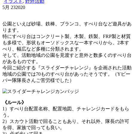
イラスト
,
野外活動
5月
23
2020
公園といえば砂場、鉄棒、ブランコ、すべり台など遊具があ
ります。
特にすべり台はコンクリート製、木製、鉄製、FRP製と材質
も多様で、形状もオーソドックスな一本すべりから、2本す
べり、幅広など多種に分類されます。
そして、活動地域の公園を見渡すと意外と数多くのすべり台
があるものです。
今回ご紹介する『スライダーチャレンジ』を企画された活動
地域の公園では70ものすべり台があったそうです。（Yビー
バー隊隊長さんご苦労様でした）
《ルール》
1）すべり台配置名称、配置地図、チャレンジカードをもら
う。
2）スカウト活動で回ることもあり、それ以外、隊長の許可
を得、家族で回っても良い。
3）必ず歩いて回る。