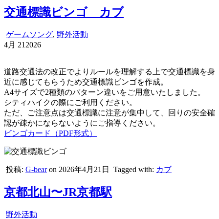
交通標識ビンゴ カブ
ゲームソング
,
野外活動
4月
21
2026
道路交通法の改正でよりルールを理解する上で交通標識を身
近に感じてもらうため交通標識ビンゴを作成。
A4サイズで2種類のパターン違いをご用意いたしました。
シティハイクの際にご利用ください。
ただ、ご注意点は交通標識に注意が集中して、回りの安全確
認が疎かにならないようにご指導ください。
ビンゴカード（PDF形式）
投稿:
G-bear
on 2026年4月21日
Tagged with:
カブ
京都北山〜JR京都駅
野外活動