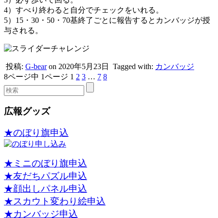
4）すべり終わると自分でチェックをいれる。
5）15・30・50・70基終了ごとに報告するとカンバッジが授
与される。
投稿:
G-bear
on 2020年5月23日
Tagged with:
カンバッジ
8ページ中 1ページ
1
2
3
…
7
8
広報グッズ
★のぼり旗申込
★ミニのぼり旗申込
★友だちパズル申込
★顔出しパネル申込
★スカウト変わり絵申込
★カンバッジ申込