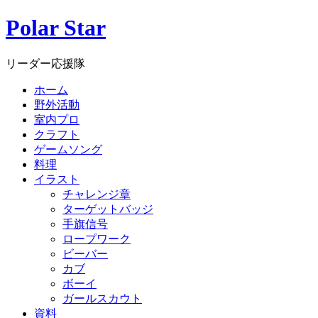
Polar Star
リーダー応援隊
ホーム
野外活動
室内プロ
クラフト
ゲームソング
料理
イラスト
チャレンジ章
ターゲットバッジ
手旗信号
ロープワーク
ビーバー
カブ
ボーイ
ガールスカウト
資料