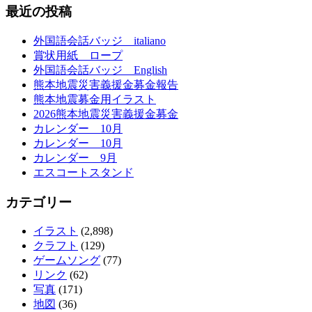
最近の投稿
外国語会話バッジ italiano
賞状用紙 ロープ
外国語会話バッジ English
熊本地震災害義援金募金報告
熊本地震募金用イラスト
2026熊本地震災害義援金募金
カレンダー 10月
カレンダー 10月
カレンダー 9月
エスコートスタンド
カテゴリー
イラスト
(2,898)
クラフト
(129)
ゲームソング
(77)
リンク
(62)
写真
(171)
地図
(36)