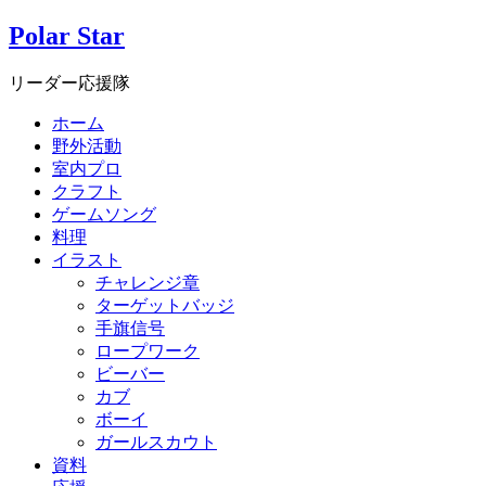
Polar Star
リーダー応援隊
ホーム
野外活動
室内プロ
クラフト
ゲームソング
料理
イラスト
チャレンジ章
ターゲットバッジ
手旗信号
ロープワーク
ビーバー
カブ
ボーイ
ガールスカウト
資料