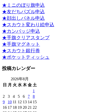
★ミニのぼり旗申込
★友だちパズル申込
★顔出しパネル申込
★スカウト変わり絵申込
★カンバッジ申込
★手旗クリアスタンプ
★手旗マグネット
★スカウト銀行券
★ポケットティッシュ
投稿カレンダー
2026年8月
日
月
火
水
木
金
土
1
2
3
4
5
6
7
8
9
10
11
12
13
14
15
16
17
18
19
20
21
22