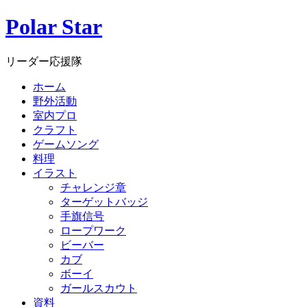
Polar Star
リーダー応援隊
ホーム
野外活動
室内プロ
クラフト
ゲームソング
料理
イラスト
チャレンジ章
ターゲットバッジ
手旗信号
ロープワーク
ビーバー
カブ
ボーイ
ガールスカウト
資料