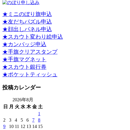
★ミニのぼり旗申込
★友だちパズル申込
★顔出しパネル申込
★スカウト変わり絵申込
★カンバッジ申込
★手旗クリアスタンプ
★手旗マグネット
★スカウト銀行券
★ポケットティッシュ
投稿カレンダー
2026年8月
日
月
火
水
木
金
土
1
2
3
4
5
6
7
8
9
10
11
12
13
14
15