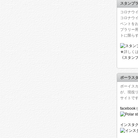
スタンプ
コロナウイ
コロナウ
ベントを
プラリー
トに限ら
★詳しく
《スタン
ポーラス
ボーイス
が、現役
サイトで
facebook
インスタ