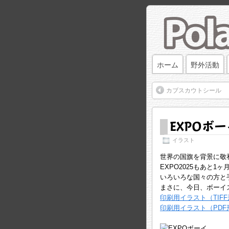
ホーム
野外活動
カブスカウトシール
EXPOボ
イラスト
世界の国旗を背景に敬
EXPO2025もあと
いろいろな国々の方と
まさに、今日、ボーイ
印刷用イラスト（TIF
印刷用イラスト（PDF