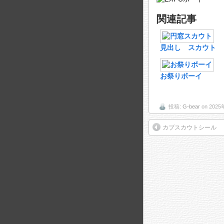
関連記事
見出し スカウト
お祭りボーイ
投稿:
G-bear
on 202
カブスカウトシール