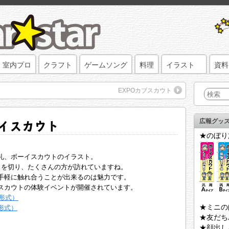
室内プロ
クラフト
ゲームソング
料理
イラスト
資料
EXPOカブスカウト
ーイスカウト
広報グッ
★のぼり
礼、ボーイスカウトのイラスト。
1ヶ月を切り、たくさんの方が訪れていますね。
手軽に触れ合うことが出来るのは魅力です。
スカウトの体験イベントが開催されています。
F形式）
★ミニの
形式）
★友だち
★顔出し