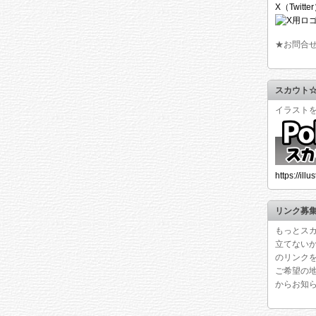
X（Twitte
★お問合
スカウト
イラスト
https://ill
リンク募
もっとス
立てない
のリンク
ご希望の
からお知