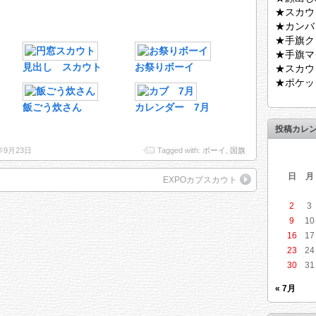
★スカウ
★カンバ
★手旗ク
★手旗マ
見出し スカウト
お祭りボーイ
★スカウ
★ポケッ
飯ごう炊さん
カレンダー 7月
投稿カレ
5年9月23日
Tagged with:
ボーイ
,
国旗
日
月
EXPOカブスカウト
2
3
9
10
16
17
23
24
30
31
« 7月