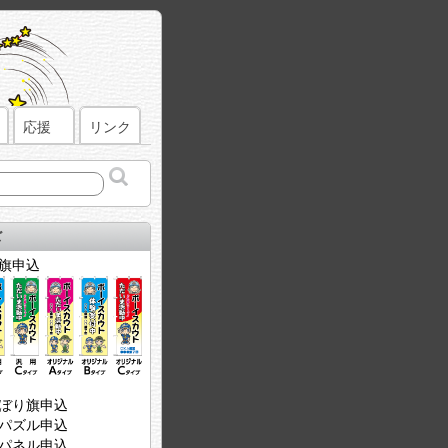
応援
リンク
ズ
旗申込
ぼり旗申込
パズル申込
パネル申込