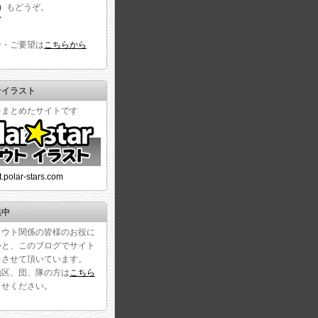
r）
もどうぞ。
せ・ご要望は
こちらから
☆イラスト
をまとめたサイトです
ust.polar-stars.com
集中
カウト関係の皆様のお役に
かと、このブログでサイト
をさせて頂いています。
地区、団、隊の方は
こちら
らせください。