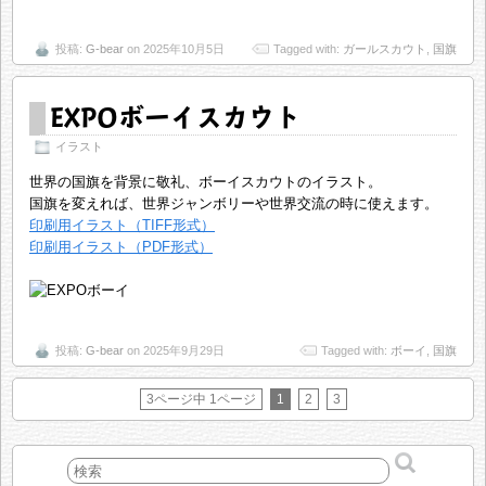
投稿:
G-bear
on 2025年10月5日
Tagged with:
ガールスカウト
,
国旗
EXPOボーイスカウト
イラスト
世界の国旗を背景に敬礼、ボーイスカウトのイラスト。
国旗を変えれば、世界ジャンボリーや世界交流の時に使えます。
印刷用イラスト（TIFF形式）
印刷用イラスト（PDF形式）
投稿:
G-bear
on 2025年9月29日
Tagged with:
ボーイ
,
国旗
3ページ中 1ページ
1
2
3