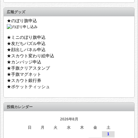
広報グッズ
★のぼり旗申込
★ミニのぼり旗申込
★友だちパズル申込
★顔出しパネル申込
★スカウト変わり絵申込
★カンバッジ申込
★手旗クリアスタンプ
★手旗マグネット
★スカウト銀行券
★ポケットティッシュ
投稿カレンダー
2026年8月
日
月
火
水
木
金
土
1