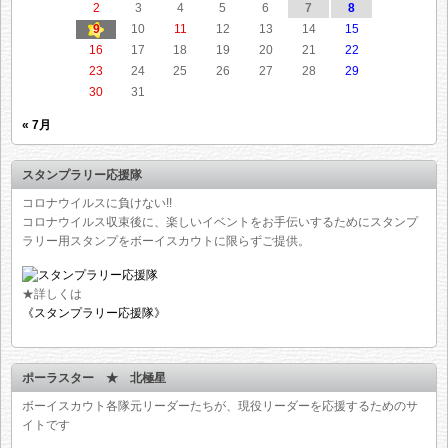
2
3
4
5
6
7
8
9
10
11
12
13
14
15
16
17
18
19
20
21
22
23
24
25
26
27
28
29
30
31
« 7月
スタンプラリー応援隊
コロナウイルスに負けない!!
コロナウイルス収束後に、楽しいイベントをお手伝いするためにスタンプ
ラリー用スタンプをボーイスカウトに限らずご提供。
★詳しくは
《スタンプラリー応援隊》
ポーラスター ★ 北極星
ボーイスカウト各隊元リーダーたちが、現役リーダーを応援するためのサ
イトです