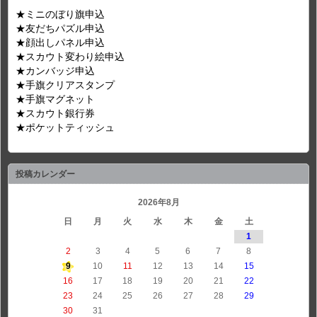
★ミニのぼり旗申込
★友だちパズル申込
★顔出しパネル申込
★スカウト変わり絵申込
★カンバッジ申込
★手旗クリアスタンプ
★手旗マグネット
★スカウト銀行券
★ポケットティッシュ
投稿カレンダー
2026年8月
日
月
火
水
木
金
土
1
2
3
4
5
6
7
8
9
10
11
12
13
14
15
16
17
18
19
20
21
22
23
24
25
26
27
28
29
30
31