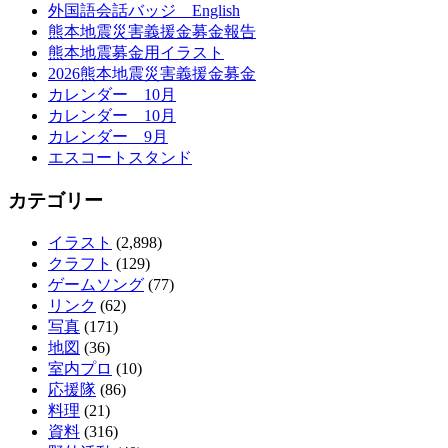
外国語会話バッジ English
熊本地震災害義援金募金報告
熊本地震募金用イラスト
2026熊本地震災害義援金募金
カレンダー 10月
カレンダー 10月
カレンダー 9月
エスコートスタンド
カテゴリー
イラスト
(2,898)
クラフト
(129)
ゲームソング
(77)
リンク
(62)
写真
(171)
地図
(36)
室内プロ
(10)
応援隊
(86)
料理
(21)
資料
(316)