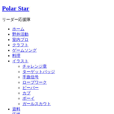
Polar Star
リーダー応援隊
ホーム
野外活動
室内プロ
クラフト
ゲームソング
料理
イラスト
チャレンジ章
ターゲットバッジ
手旗信号
ロープワーク
ビーバー
カブ
ボーイ
ガールスカウト
資料