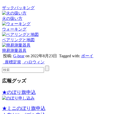
ザックパッキング
火の扱い方
ウォーキング
ベアリングと地図
簡易測量器具
投稿:
G-bear
on 2022年8月23日
Tagged with:
ボーイ
座標定規
ハロウィン
広報グッズ
★のぼり旗申込
★ミニのぼり旗申込