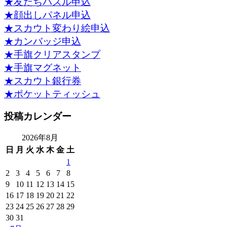
★友だちパズル申込
★顔出しパネル申込
★スカウト変わり絵申込
★カンバッジ申込
★手旗クリアスタンプ
★手旗マグネット
★スカウト銀行券
★ポケットティッシュ
投稿カレンダー
2026年8月
日
月
火
水
木
金
土
1
2
3
4
5
6
7
8
9
10
11
12
13
14
15
16
17
18
19
20
21
22
23
24
25
26
27
28
29
30
31