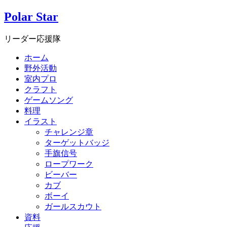
Polar Star
リーダー応援隊
ホーム
野外活動
室内プロ
クラフト
ゲームソング
料理
イラスト
チャレンジ章
ターゲットバッジ
手旗信号
ロープワーク
ビーバー
カブ
ボーイ
ガールスカウト
資料