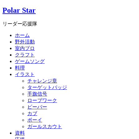
Polar Star
リーダー応援隊
ホーム
野外活動
室内プロ
クラフト
ゲームソング
料理
イラスト
チャレンジ章
ターゲットバッジ
手旗信号
ロープワーク
ビーバー
カブ
ボーイ
ガールスカウト
資料