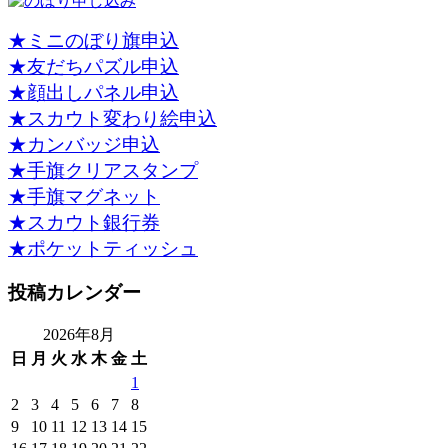
★ミニのぼり旗申込
★友だちパズル申込
★顔出しパネル申込
★スカウト変わり絵申込
★カンバッジ申込
★手旗クリアスタンプ
★手旗マグネット
★スカウト銀行券
★ポケットティッシュ
投稿カレンダー
2026年8月
日
月
火
水
木
金
土
1
2
3
4
5
6
7
8
9
10
11
12
13
14
15