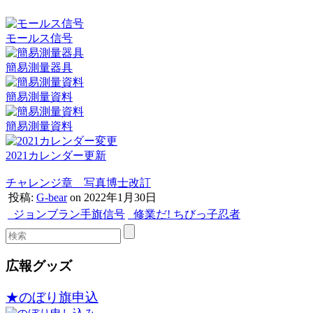
モールス信号
簡易測量器具
簡易測量資料
簡易測量資料
2021カレンダー更新
チャレンジ章 写真博士改訂
投稿:
G-bear
on 2022年1月30日
ジョンブラン手旗信号
修業だ! ちびっ子忍者
広報グッズ
★のぼり旗申込