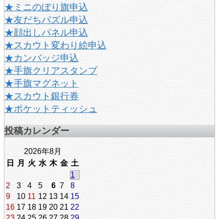
★ミニのぼり旗申込
★友だちパズル申込
★顔出しパネル申込
★スカウト変わり絵申込
★カンバッジ申込
★手旗クリアスタンプ
★手旗マグネット
★スカウト銀行券
★ポケットティッシュ
投稿カレンダー
2026年8月
日
月
火
水
木
金
土
1
2
3
4
5
6
7
8
9
10
11
12
13
14
15
16
17
18
19
20
21
22
23
24
25
26
27
28
29