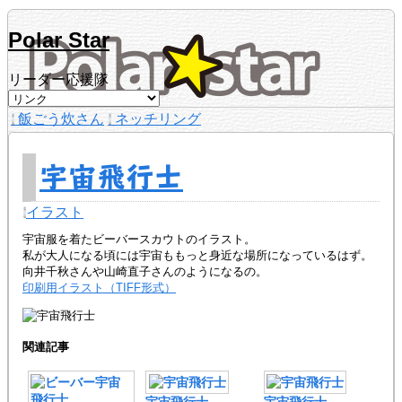
Polar Star
リーダー応援隊
飯ごう炊さん
ネッチリング
宇宙飛行士
イラスト
宇宙服を着たビーバースカウトのイラスト。
私が大人になる頃には宇宙ももっと身近な場所になっているはず。
向井千秋さんや山崎直子さんのようになるの。
印刷用イラスト（TIFF形式）
関連記事