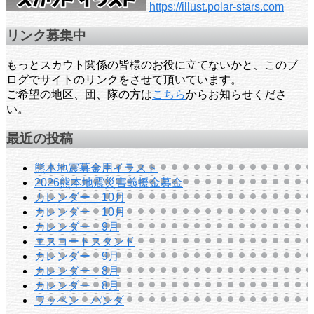
https://illust.polar-stars.com
リンク募集中
もっとスカウト関係の皆様のお役に立てないかと、このブ
ログでサイトのリンクをさせて頂いています。
ご希望の地区、団、隊の方は
こちら
からお知らせくださ
い。
最近の投稿
熊本地震募金用イラスト
2026熊本地震災害義援金募金
カレンダー 10月
カレンダー 10月
カレンダー 9月
エスコートスタンド
カレンダー 9月
カレンダー 8月
カレンダー 8月
ワッペン パンダ