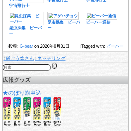
宇宙飛行士
宇宙飛行士
宇宙飛行士
昆虫採集 ビーバ
ビーバー通信
昆虫採集 ビーバ
ー
ー
投稿:
G-bear
on 2020年8月31日
Tagged with:
ビーバー
飯ごう炊さん
ネッチリング
広報グッズ
★のぼり旗申込