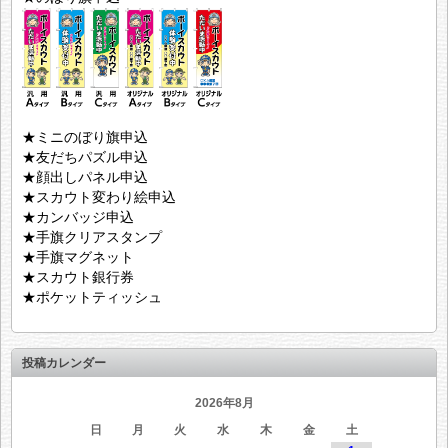
★ミニのぼり旗申込
★友だちパズル申込
★顔出しパネル申込
★スカウト変わり絵申込
★カンバッジ申込
★手旗クリアスタンプ
★手旗マグネット
★スカウト銀行券
★ポケットティッシュ
投稿カレンダー
2026年8月
日
月
火
水
木
金
土