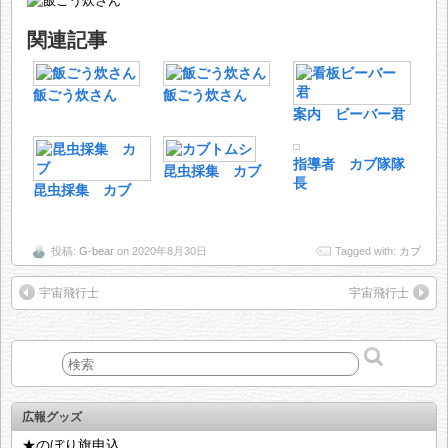
関連記事
飯ごう炊さん
飯ごう炊さん
案内 ビーバー君
指導者 カブ隊隊
昆虫採集 カブ
長
昆虫採集 カブ
投稿:
G-bear
on 2020年8月30日
Tagged with:
カブ
宇宙飛行士
宇宙飛行士
広報グッズ
★のぼり旗申込