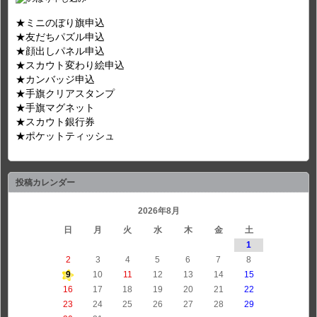
★ミニのぼり旗申込
★友だちパズル申込
★顔出しパネル申込
★スカウト変わり絵申込
★カンバッジ申込
★手旗クリアスタンプ
★手旗マグネット
★スカウト銀行券
★ポケットティッシュ
投稿カレンダー
2026年8月
日
月
火
水
木
金
土
1
2
3
4
5
6
7
8
9
10
11
12
13
14
15
16
17
18
19
20
21
22
23
24
25
26
27
28
29