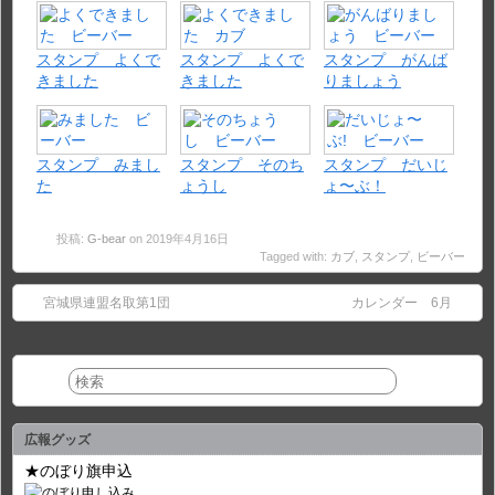
スタンプ よくで
スタンプ よくで
スタンプ がんば
きました
きました
りましょう
スタンプ みまし
スタンプ そのち
スタンプ だいじ
た
ょうし
ょ〜ぶ！
投稿:
G-bear
on 2019年4月16日
Tagged with:
カブ
,
スタンプ
,
ビーバー
宮城県連盟名取第1団
カレンダー 6月
広報グッズ
★のぼり旗申込