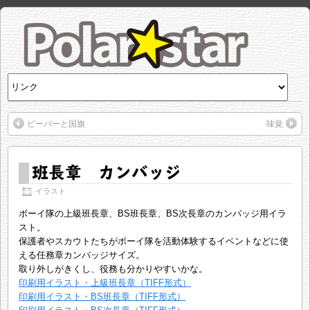
ビーバーと国旗
味覚
班長章 カンバッジ
イラスト
ボーイ隊の上級班長章、BS班長章、BS次長章のカンバッジ用イラ
スト。
保護者やスカウトたちがボーイ隊を活動体験するイベントなどに使
える任務章カンバッジサイズ。
取り外しがきくし、役務も分かりやすいかな。
印刷用イラスト・上級班長章（TIFF形式）
印刷用イラスト・BS班長章（TIFF形式）