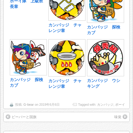
ボーイ隊 上級班
長章
カンバッジ チャ
カンバッジ 探検
レンジ章
カブ
カンバッジ 探検
カンバッジ ウシ
カンバッジ チャ
カブ
キング
レンジ章
投稿:
G-bear
on 2019年6月6日
Tagged with:
カンバッジ
,
ボーイ
ビーバーと国旗
味覚