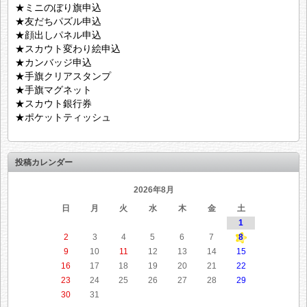
★ミニのぼり旗申込
★友だちパズル申込
★顔出しパネル申込
★スカウト変わり絵申込
★カンバッジ申込
★手旗クリアスタンプ
★手旗マグネット
★スカウト銀行券
★ポケットティッシュ
投稿カレンダー
2026年8月
日
月
火
水
木
金
土
1
2
3
4
5
6
7
8
9
10
11
12
13
14
15
16
17
18
19
20
21
22
23
24
25
26
27
28
29
30
31