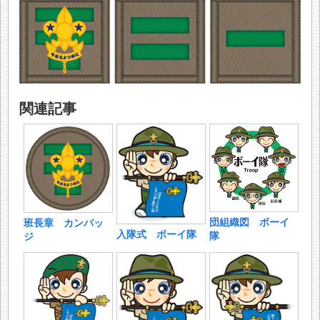
関連記事
団組織図 ボーイ
班長章 カンバッ
入隊式 ボーイ隊
隊
ジ