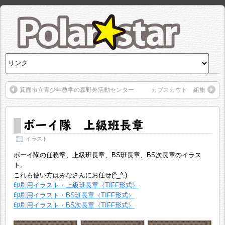
箕面市立青少年教学の森野外活動センター
カブスカウト 組旗
ボーイ隊 上級班長章
イラスト
ボーイ隊の任務章、上級班長章、BS班長章、BS次長章のイラス
ト。
これも使い方はみなさんにお任せ(^_^;)
印刷用イラスト・上級班長章（TIFF形式）
印刷用イラスト・BS班長章（TIFF形式）
印刷用イラスト・BS次長章（TIFF形式）