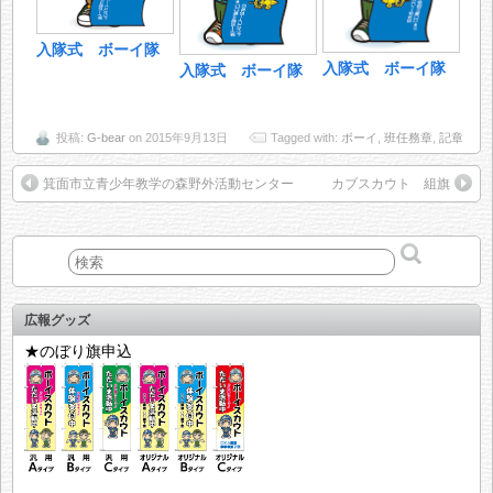
入隊式 ボーイ隊
入隊式 ボーイ隊
入隊式 ボーイ隊
投稿:
G-bear
on 2015年9月13日
Tagged with:
ボーイ
,
班任務章
,
記章
箕面市立青少年教学の森野外活動センター
カブスカウト 組旗
広報グッズ
★のぼり旗申込