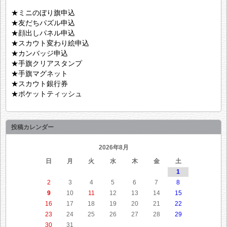
★ミニのぼり旗申込
★友だちパズル申込
★顔出しパネル申込
★スカウト変わり絵申込
★カンバッジ申込
★手旗クリアスタンプ
★手旗マグネット
★スカウト銀行券
★ポケットティッシュ
投稿カレンダー
2026年8月
日
月
火
水
木
金
土
1
2
3
4
5
6
7
8
9
10
11
12
13
14
15
16
17
18
19
20
21
22
23
24
25
26
27
28
29
30
31