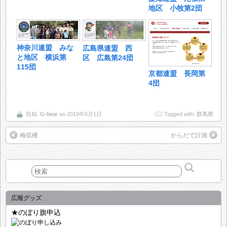
地区 小牧第2団
神奈川連盟 みな
広島県連盟 西
と地区 横浜第
区 広島第24団
115団
京都連盟 長岡第
4団
投稿:
G-bear
on 2019年6月1日
Tagged with:
群馬県
梅収穫
からだで計測
広報グッズ
★のぼり旗申込