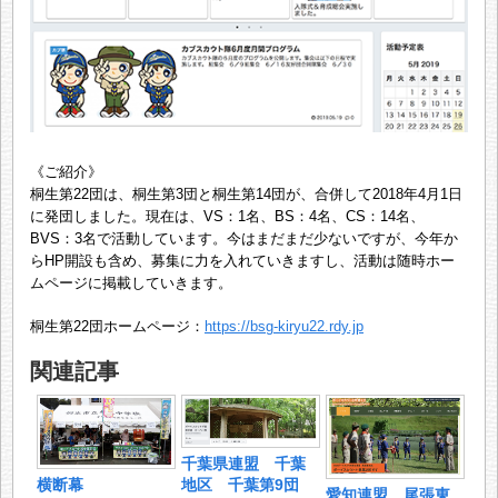
《ご紹介》
桐生第22団は、桐生第3団と桐生第14団が、合併して2018年4月1日
に発団しました。現在は、VS：1名、BS：4名、CS：14名、
BVS：3名で活動しています。今はまだまだ少ないですが、今年か
らHP開設も含め、募集に力を入れていきますし、活動は随時ホー
ムページに掲載していきます。
桐生第22団ホームページ：
https://bsg-kiryu22.rdy.jp
関連記事
千葉県連盟 千葉
横断幕
地区 千葉第9団
愛知連盟 尾張東