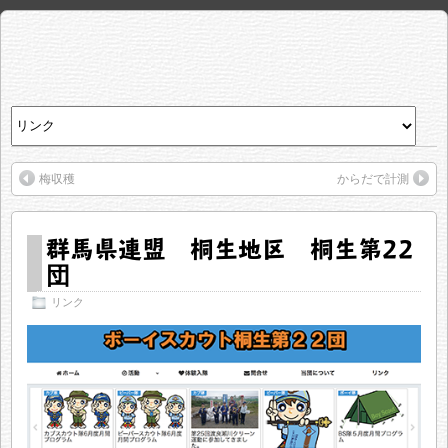
梅収穫
からだで計測
群馬県連盟 桐生地区 桐生第22
団
リンク