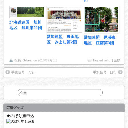
北海道連盟 旭川
地区 旭川第21団
愛知連盟 豊田地
愛知連盟 尾張東
区 みよし第2団
地区 江南第3団
投稿:
G-bear
on 2018年7月3日
Tagged with:
千葉県
手旗信号 だ行
手旗信号 ば行
広報グッズ
★のぼり旗申込