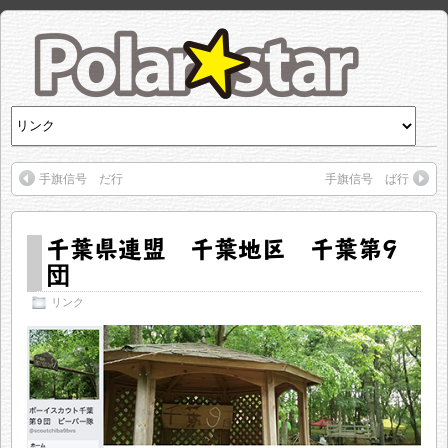
手旗信号 だ行
手旗信号 ば行
千葉県連盟 千葉地区 千葉第9
団
リンク