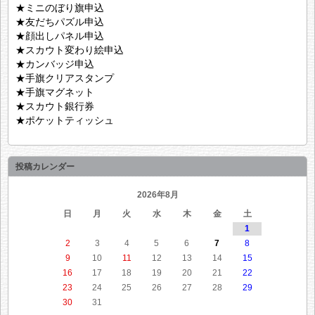
★ミニのぼり旗申込
★友だちパズル申込
★顔出しパネル申込
★スカウト変わり絵申込
★カンバッジ申込
★手旗クリアスタンプ
★手旗マグネット
★スカウト銀行券
★ポケットティッシュ
投稿カレンダー
2026年8月
日
月
火
水
木
金
土
1
2
3
4
5
6
7
8
9
10
11
12
13
14
15
16
17
18
19
20
21
22
23
24
25
26
27
28
29
30
31