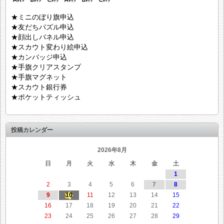
★ミニのぼり旗申込
★友だちパズル申込
★顔出しパネル申込
★スカウト変わり絵申込
★カンバッジ申込
★手旗クリアスタンプ
★手旗マグネット
★スカウト銀行券
★ポケットティッシュ
投稿カレンダー
2026年8月
日
月
火
水
木
金
土
1
2
3
4
5
6
7
8
9
10
11
12
13
14
15
16
17
18
19
20
21
22
23
24
25
26
27
28
29