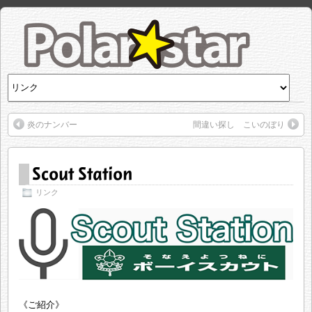
炎のナンバー
間違い探し こいのぼり
Scout Station
リンク
《ご紹介》