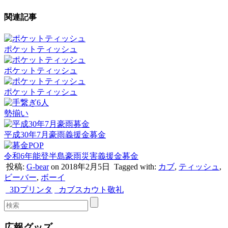
関連記事
ポケットティッシュ
ポケットティッシュ
ポケットティッシュ
勢揃い
平成30年7月豪雨義援金募金
令和6年能登半島豪雨災害義援金募金
投稿:
G-bear
on 2018年2月5日
Tagged with:
カブ
,
ティッシュ
,
ビーバー
,
ボーイ
3Dプリンタ
カブスカウト敬礼
広報グッズ