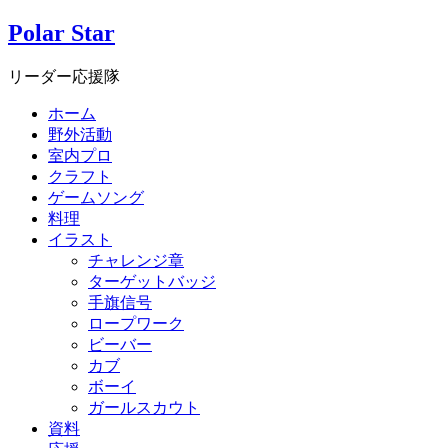
Polar Star
リーダー応援隊
ホーム
野外活動
室内プロ
クラフト
ゲームソング
料理
イラスト
チャレンジ章
ターゲットバッジ
手旗信号
ロープワーク
ビーバー
カブ
ボーイ
ガールスカウト
資料