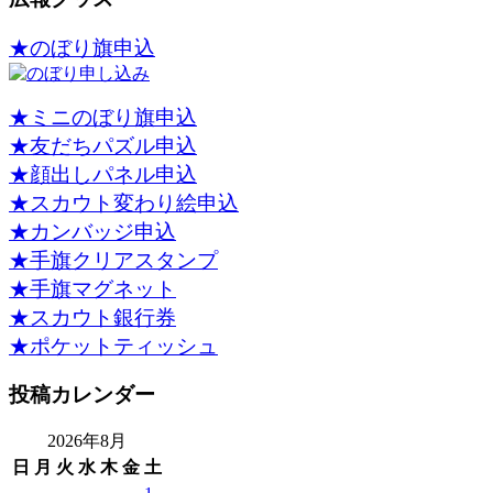
★のぼり旗申込
★ミニのぼり旗申込
★友だちパズル申込
★顔出しパネル申込
★スカウト変わり絵申込
★カンバッジ申込
★手旗クリアスタンプ
★手旗マグネット
★スカウト銀行券
★ポケットティッシュ
投稿カレンダー
2026年8月
日
月
火
水
木
金
土