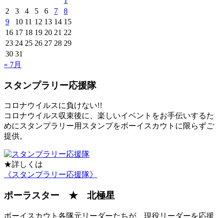
1
2
3
4
5
6
7
8
9
10
11
12
13
14
15
16
17
18
19
20
21
22
23
24
25
26
27
28
29
30
31
« 7月
スタンプラリー応援隊
コロナウイルスに負けない!!
コロナウイルス収束後に、楽しいイベントをお手伝いするた
めにスタンプラリー用スタンプをボーイスカウトに限らずご
提供。
★詳しくは
《スタンプラリー応援隊》
ポーラスター ★ 北極星
ボーイスカウト各隊元リーダーたちが、現役リーダーを応援