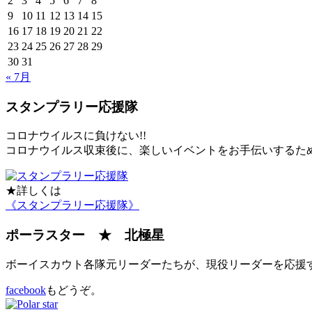
2
3
4
5
6
7
8
9
10
11
12
13
14
15
16
17
18
19
20
21
22
23
24
25
26
27
28
29
30
31
« 7月
スタンプラリー応援隊
コロナウイルスに負けない!!
コロナウイルス収束後に、楽しいイベントをお手伝いするた
★詳しくは
《スタンプラリー応援隊》
ポーラスター ★ 北極星
ボーイスカウト各隊元リーダーたちが、現役リーダーを応援
facebook
もどうぞ。