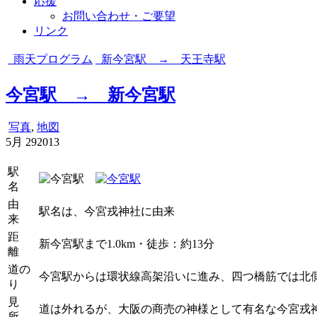
応援
お問い合わせ・ご要望
リンク
雨天プログラム
新今宮駅 → 天王寺駅
今宮駅 → 新今宮駅
写真
,
地図
5月
29
2013
駅
名
由
駅名は、今宮戎神社に由来
来
距
新今宮駅まで1.0km・徒歩：約13分
離
道の
今宮駅からは環状線高架沿いに進み、四つ橋筋では北
り
見
道は外れるが、大阪の商売の神様として有名な今宮戎
所