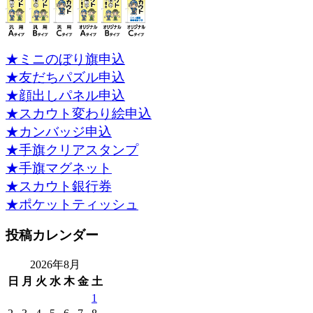
★ミニのぼり旗申込
★友だちパズル申込
★顔出しパネル申込
★スカウト変わり絵申込
★カンバッジ申込
★手旗クリアスタンプ
★手旗マグネット
★スカウト銀行券
★ポケットティッシュ
投稿カレンダー
2026年8月
日
月
火
水
木
金
土
1