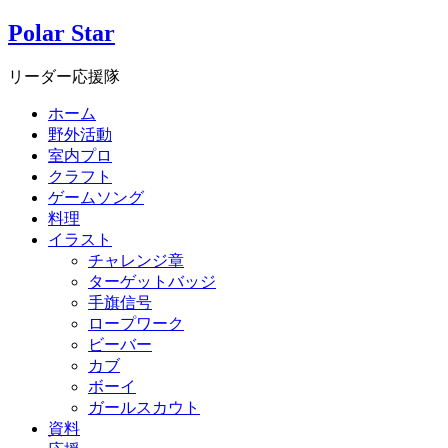
Polar Star
リーダー応援隊
ホーム
野外活動
室内プロ
クラフト
ゲームソング
料理
イラスト
チャレンジ章
ターゲットバッジ
手旗信号
ロープワーク
ビーバー
カブ
ボーイ
ガールスカウト
資料