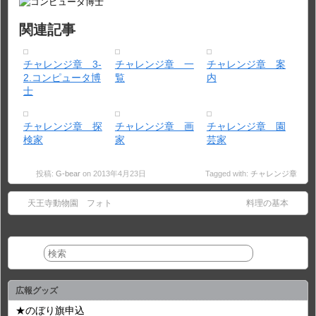
関連記事
チャレンジ章 3-
チャレンジ章 一
チャレンジ章 案
2.コンピュータ博
覧
内
士
チャレンジ章 探
チャレンジ章 画
チャレンジ章 園
検家
家
芸家
投稿:
G-bear
on 2013年4月23日
Tagged with:
チャレンジ章
天王寺動物園 フォト
料理の基本
広報グッズ
★のぼり旗申込