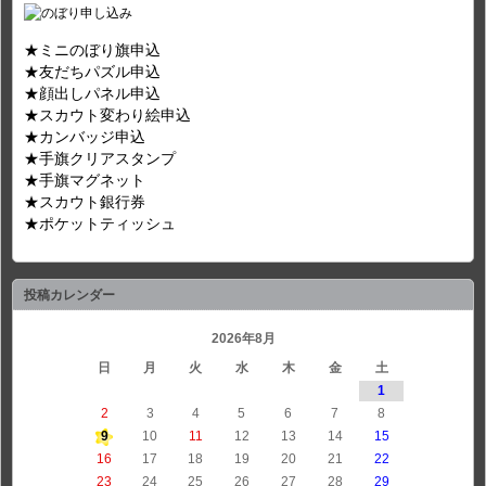
★ミニのぼり旗申込
★友だちパズル申込
★顔出しパネル申込
★スカウト変わり絵申込
★カンバッジ申込
★手旗クリアスタンプ
★手旗マグネット
★スカウト銀行券
★ポケットティッシュ
投稿カレンダー
2026年8月
日
月
火
水
木
金
土
1
2
3
4
5
6
7
8
9
10
11
12
13
14
15
16
17
18
19
20
21
22
23
24
25
26
27
28
29