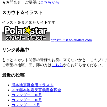
★お問合せ・ご要望は
こちらから
スカウト☆イラスト
イラストをまとめたサイトです
https://illust.polar-stars.com
リンク募集中
もっとスカウト関係の皆様のお役に立てないかと、このブロ
ご希望の地区、団、隊の方は
こちら
からお知らせください。
最近の投稿
熊本地震募金用イラスト
2026熊本地震災害義援金募金
カレンダー 10月
カレンダー 10月
カレンダー 9月