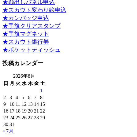
★顔出しパネル申込
★スカウト変わり絵申込
★カンバッジ申込
★手旗クリアスタンプ
★手旗マグネット
★スカウト銀行券
★ポケットティッシュ
投稿カレンダー
2026年8月
日
月
火
水
木
金
土
1
2
3
4
5
6
7
8
9
10
11
12
13
14
15
16
17
18
19
20
21
22
23
24
25
26
27
28
29
30
31
« 7月