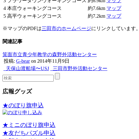
3
フラワータウンウォーキングコース
約6.9km
マップ
4
本庄ウォーキングコース
約7.6km
マップ
5
高平ウォーキングコース
約7.2km
マップ
※マップのPDFは
三田市のホームページ
にリンクしています
関連記事
箕面市立青少年教学の森野外活動センター
投稿:
G-bear
on 2014年11月9日
天保山渡船場〜USJ
三田市野外活動センター
広報グッズ
★のぼり旗申込
★ミニのぼり旗申込
★友だちパズル申込