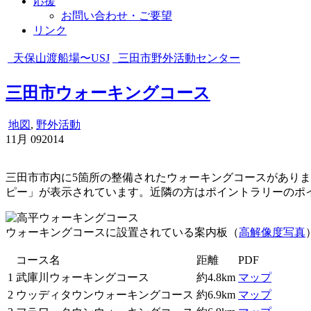
応援
お問い合わせ・ご要望
リンク
天保山渡船場〜USJ
三田市野外活動センター
三田市ウォーキングコース
地図
,
野外活動
11月
09
2014
三田市市内に5箇所の整備されたウォーキングコースがあります
ピー」が表示されています。近隣の方はポイントラリーのポ
ウォーキングコースに設置されている案内板（
高解像度写真
コース名
距離
PDF
1
武庫川ウォーキングコース
約4.8km
マップ
2
ウッディタウンウォーキングコース
約6.9km
マップ