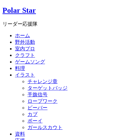
Polar Star
リーダー応援隊
ホーム
野外活動
室内プロ
クラフト
ゲームソング
料理
イラスト
チャレンジ章
ターゲットバッジ
手旗信号
ロープワーク
ビーバー
カブ
ボーイ
ガールスカウト
資料