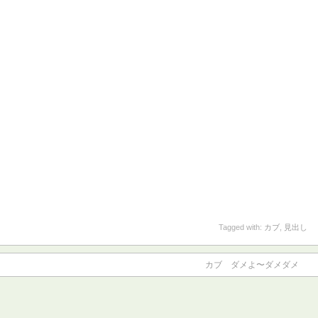
Tagged with:
カブ
,
見出し
カブ ダメよ〜ダメダメ