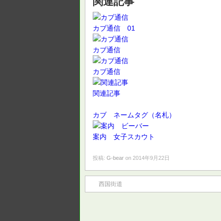
関連記事
カブ通信 01
カブ通信
カブ通信
関連記事
カブ ネームタグ（名札）
案内 女子スカウト
投稿:
G-bear
on 2014年9月22日
西国街道