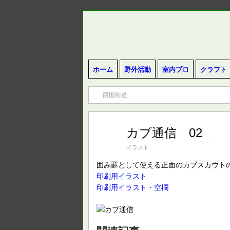
ホーム
野外活動
室内プロ
クラフト
西国街道
カブ通信 02
9月
22
2014
イラスト
囲み罫として使える正面のカブスカウト
印刷用イラスト
印刷用イラスト・空欄