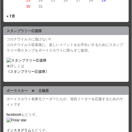
23
24
25
26
27
28
29
30
31
« 7月
スタンプラリー応援隊
コロナウイルスに負けない!!
コロナウイルス収束後に、楽しいイベントをお手伝いするためにスタンプ
ラリー用スタンプをボーイスカウトに限らずご提供。
★詳しくは
《スタンプラリー応援隊》
ポーラスター ★ 北極星
ボーイスカウト各隊元リーダーたちが、現役リーダーを応援するためのサ
イトです
facebook
もどうぞ。
インスタグラム
もどうぞ。