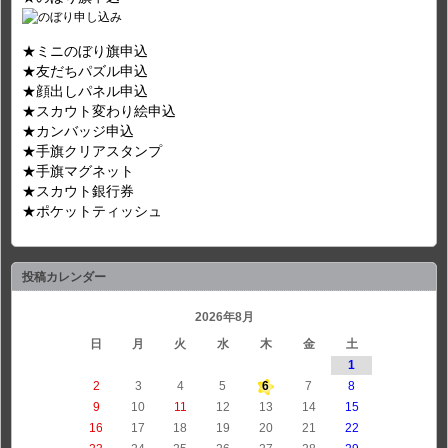
★ミニのぼり旗申込
★友だちパズル申込
★顔出しパネル申込
★スカウト変わり絵申込
★カンバッジ申込
★手旗クリアスタンプ
★手旗マグネット
★スカウト銀行券
★ポケットティッシュ
投稿カレンダー
2026年8月
日
月
火
水
木
金
土
1
2
3
4
5
6
7
8
9
10
11
12
13
14
15
16
17
18
19
20
21
22