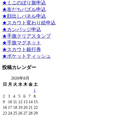
★ミニのぼり旗申込
★友だちパズル申込
★顔出しパネル申込
★スカウト変わり絵申込
★カンバッジ申込
★手旗クリアスタンプ
★手旗マグネット
★スカウト銀行券
★ポケットティッシュ
投稿カレンダー
2026年8月
日
月
火
水
木
金
土
1
2
3
4
5
6
7
8
9
10
11
12
13
14
15
16
17
18
19
20
21
22
23
24
25
26
27
28
29