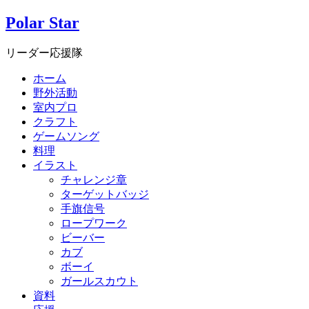
Polar Star
リーダー応援隊
ホーム
野外活動
室内プロ
クラフト
ゲームソング
料理
イラスト
チャレンジ章
ターゲットバッジ
手旗信号
ロープワーク
ビーバー
カブ
ボーイ
ガールスカウト
資料