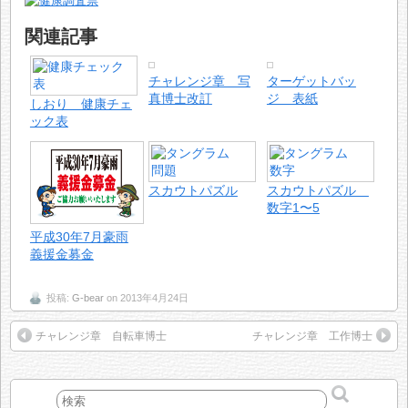
関連記事
チャレンジ章 写
ターゲットバッ
真博士改訂
ジ 表紙
しおり 健康チェ
ック表
スカウトパズル
スカウトパズル
数字1〜5
平成30年7月豪雨
義援金募金
投稿:
G-bear
on 2013年4月24日
チャレンジ章 自転車博士
チャレンジ章 工作博士