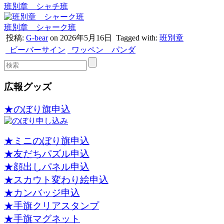
班別章 シャチ班
班別章 シャーク班
投稿:
G-bear
on 2026年5月16日
Tagged with:
班別章
ビーバーサイン
ワッペン パンダ
広報グッズ
★のぼり旗申込
★ミニのぼり旗申込
★友だちパズル申込
★顔出しパネル申込
★スカウト変わり絵申込
★カンバッジ申込
★手旗クリアスタンプ
★手旗マグネット