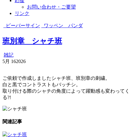
応援
お問い合わせ・ご要望
リンク
ビーバーサイン
ワッペン パンダ
班別章 シャチ班
雑記
5月
16
2026
ご依頼で作成しましたシャチ班、班別章の刺繍。
白と黒でコントラストもバッチシ。
取り付ける際のシャチの角度によって躍動感も変わってく
る?!
関連記事