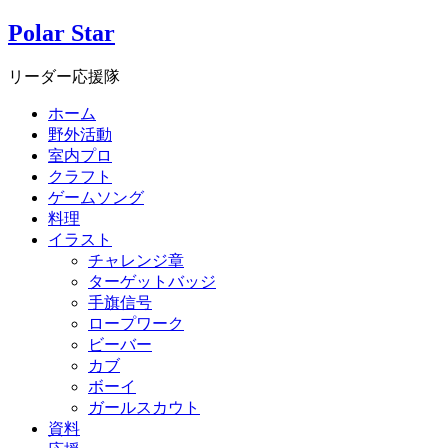
Polar Star
リーダー応援隊
ホーム
野外活動
室内プロ
クラフト
ゲームソング
料理
イラスト
チャレンジ章
ターゲットバッジ
手旗信号
ロープワーク
ビーバー
カブ
ボーイ
ガールスカウト
資料