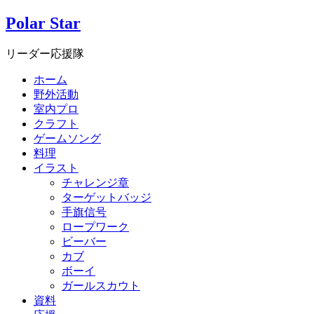
Polar Star
リーダー応援隊
ホーム
野外活動
室内プロ
クラフト
ゲームソング
料理
イラスト
チャレンジ章
ターゲットバッジ
手旗信号
ロープワーク
ビーバー
カブ
ボーイ
ガールスカウト
資料