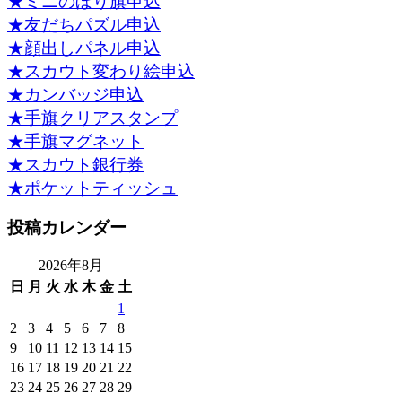
★ミニのぼり旗申込
★友だちパズル申込
★顔出しパネル申込
★スカウト変わり絵申込
★カンバッジ申込
★手旗クリアスタンプ
★手旗マグネット
★スカウト銀行券
★ポケットティッシュ
投稿カレンダー
2026年8月
日
月
火
水
木
金
土
1
2
3
4
5
6
7
8
9
10
11
12
13
14
15
16
17
18
19
20
21
22
23
24
25
26
27
28
29