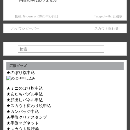
投稿:
G-bear
on 2025年2月5日
Tagged with:
班別章
ハゲワシビーバー
スカウト銀行券
広報グッズ
★のぼり旗申込
★ミニのぼり旗申込
★友だちパズル申込
★顔出しパネル申込
★スカウト変わり絵申込
★カンバッジ申込
★手旗クリアスタンプ
★手旗マグネット
★スカウト銀行券