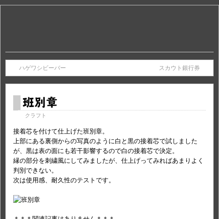
ハゲワシビーバー
スカウト銀行券
班別章
クラフト
接着芯を付けて仕上げた班別章。
上部にある裏側からの写真のように白と黒の接着芯で試しました
が、黒は表の面にも若干影響するので白の接着芯で決定。
縁の部分を刺繍風にしてみましたが、仕上げってみればあまりよく
判別できない。
次は使用感、耐久性のテストです。
＊＊＊関連記事はありません＊＊＊