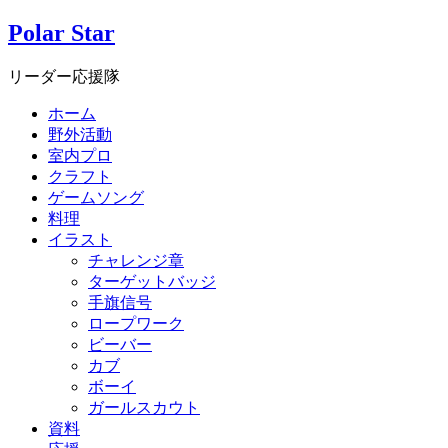
Polar Star
リーダー応援隊
ホーム
野外活動
室内プロ
クラフト
ゲームソング
料理
イラスト
チャレンジ章
ターゲットバッジ
手旗信号
ロープワーク
ビーバー
カブ
ボーイ
ガールスカウト
資料