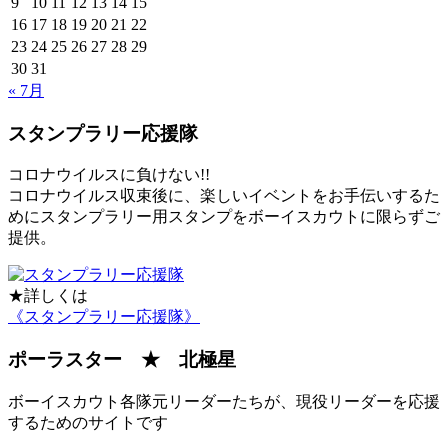
9
10
11
12
13
14
15
16
17
18
19
20
21
22
23
24
25
26
27
28
29
30
31
« 7月
スタンプラリー応援隊
コロナウイルスに負けない!!
コロナウイルス収束後に、楽しいイベントをお手伝いするた
めにスタンプラリー用スタンプをボーイスカウトに限らずご
提供。
★詳しくは
《スタンプラリー応援隊》
ポーラスター ★ 北極星
ボーイスカウト各隊元リーダーたちが、現役リーダーを応援
するためのサイトです