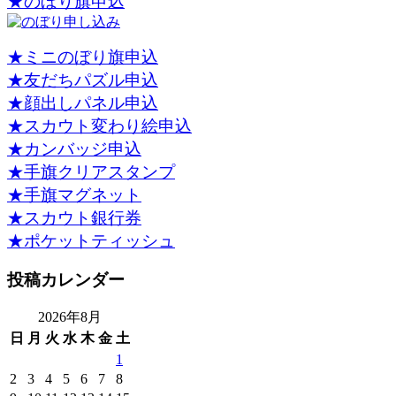
★のぼり旗申込
★ミニのぼり旗申込
★友だちパズル申込
★顔出しパネル申込
★スカウト変わり絵申込
★カンバッジ申込
★手旗クリアスタンプ
★手旗マグネット
★スカウト銀行券
★ポケットティッシュ
投稿カレンダー
2026年8月
日
月
火
水
木
金
土
1
2
3
4
5
6
7
8