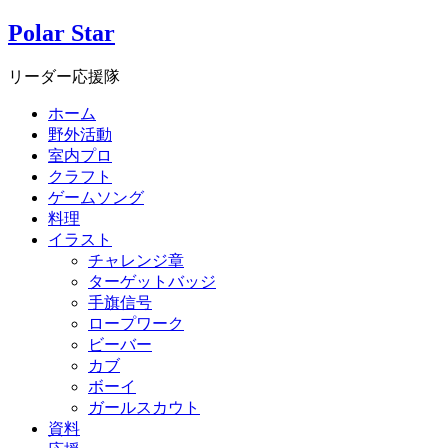
Polar Star
リーダー応援隊
ホーム
野外活動
室内プロ
クラフト
ゲームソング
料理
イラスト
チャレンジ章
ターゲットバッジ
手旗信号
ロープワーク
ビーバー
カブ
ボーイ
ガールスカウト
資料