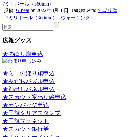
7ミリポール（360mm）
投稿:
G-bear
on 2022年3月18日
Tagged with:
のぼり旗
7ミリポール（360mm）
ウォーキング
広報グッズ
★のぼり旗申込
★ミニのぼり旗申込
★友だちパズル申込
★顔出しパネル申込
★スカウト変わり絵申込
★カンバッジ申込
★手旗クリアスタンプ
★手旗マグネット
★スカウト銀行券
★ポケットティッシュ