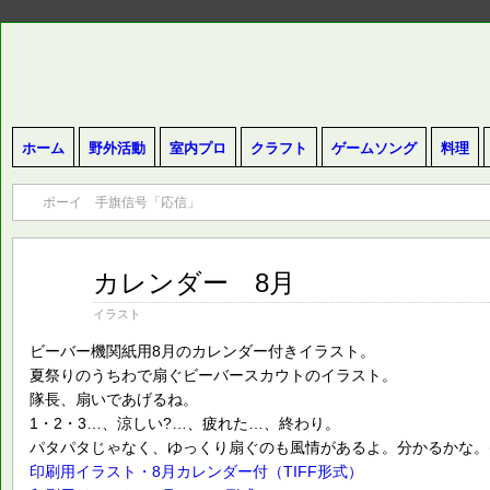
ホーム
野外活動
室内プロ
クラフト
ゲームソング
料理
ボーイ 手旗信号「応信」
カレンダー 8月
6月
09
2020
イラスト
ビーバー機関紙用8月のカレンダー付きイラスト。
夏祭りのうちわで扇ぐビーバースカウトのイラスト。
隊長、扇いであげるね。
1・2・3…、涼しい?…、疲れた…、終わり。
パタパタじゃなく、ゆっくり扇ぐのも風情があるよ。分かるかな。(^_
印刷用イラスト・8月カレンダー付（TIFF形式）