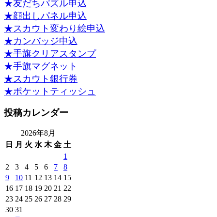
★友だちパズル申込
★顔出しパネル申込
★スカウト変わり絵申込
★カンバッジ申込
★手旗クリアスタンプ
★手旗マグネット
★スカウト銀行券
★ポケットティッシュ
投稿カレンダー
2026年8月
日
月
火
水
木
金
土
1
2
3
4
5
6
7
8
9
10
11
12
13
14
15
16
17
18
19
20
21
22
23
24
25
26
27
28
29
30
31