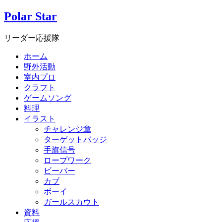
Polar Star
リーダー応援隊
ホーム
野外活動
室内プロ
クラフト
ゲームソング
料理
イラスト
チャレンジ章
ターゲットバッジ
手旗信号
ロープワーク
ビーバー
カブ
ボーイ
ガールスカウト
資料