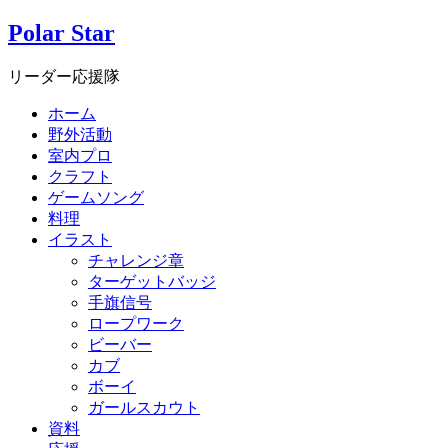
Polar Star
リーダー応援隊
ホーム
野外活動
室内プロ
クラフト
ゲームソング
料理
イラスト
チャレンジ章
ターゲットバッジ
手旗信号
ロープワーク
ビーバー
カブ
ボーイ
ガールスカウト
資料