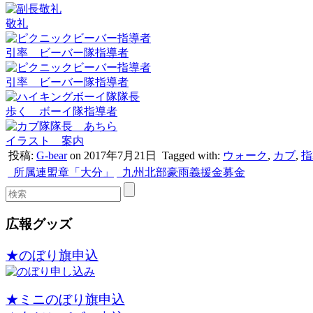
敬礼
引率 ビーバー隊指導者
引率 ビーバー隊指導者
歩く ボーイ隊指導者
イラスト 案内
投稿:
G-bear
on 2017年7月21日
Tagged with:
ウォーク
,
カブ
,
指
所属連盟章「大分」
九州北部豪雨義援金募金
広報グッズ
★のぼり旗申込
★ミニのぼり旗申込