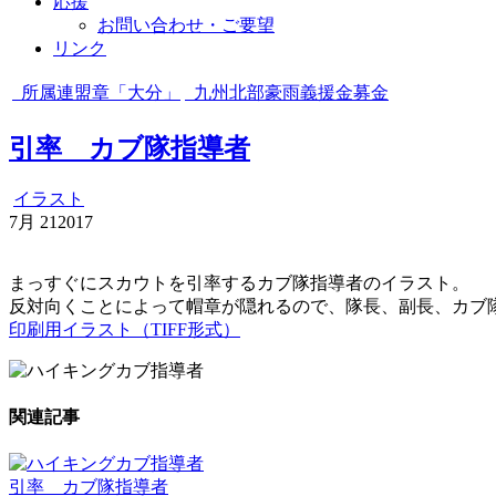
応援
お問い合わせ・ご要望
リンク
所属連盟章「大分」
九州北部豪雨義援金募金
引率 カブ隊指導者
イラスト
7月
21
2017
まっすぐにスカウトを引率するカブ隊指導者のイラスト。
反対向くことによって帽章が隠れるので、隊長、副長、カブ
印刷用イラスト（TIFF形式）
関連記事
引率 カブ隊指導者