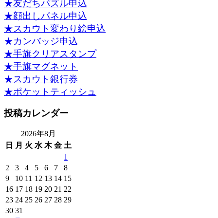
★友だちパズル申込
★顔出しパネル申込
★スカウト変わり絵申込
★カンバッジ申込
★手旗クリアスタンプ
★手旗マグネット
★スカウト銀行券
★ポケットティッシュ
投稿カレンダー
2026年8月
日
月
火
水
木
金
土
1
2
3
4
5
6
7
8
9
10
11
12
13
14
15
16
17
18
19
20
21
22
23
24
25
26
27
28
29
30
31