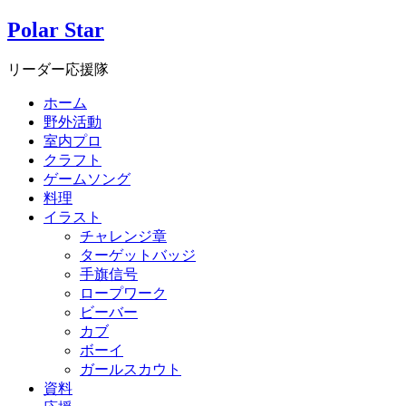
Polar Star
リーダー応援隊
ホーム
野外活動
室内プロ
クラフト
ゲームソング
料理
イラスト
チャレンジ章
ターゲットバッジ
手旗信号
ロープワーク
ビーバー
カブ
ボーイ
ガールスカウト
資料