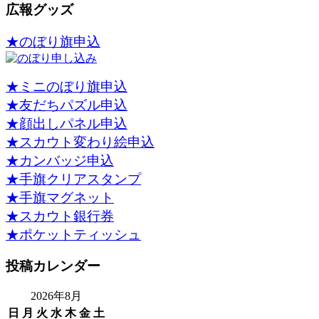
広報グッズ
★のぼり旗申込
★ミニのぼり旗申込
★友だちパズル申込
★顔出しパネル申込
★スカウト変わり絵申込
★カンバッジ申込
★手旗クリアスタンプ
★手旗マグネット
★スカウト銀行券
★ポケットティッシュ
投稿カレンダー
2026年8月
日
月
火
水
木
金
土