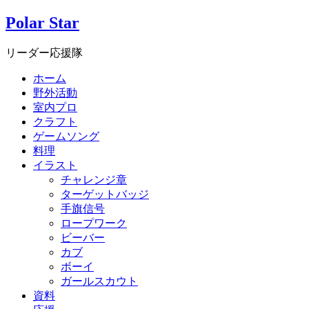
Polar Star
リーダー応援隊
ホーム
野外活動
室内プロ
クラフト
ゲームソング
料理
イラスト
チャレンジ章
ターゲットバッジ
手旗信号
ロープワーク
ビーバー
カブ
ボーイ
ガールスカウト
資料