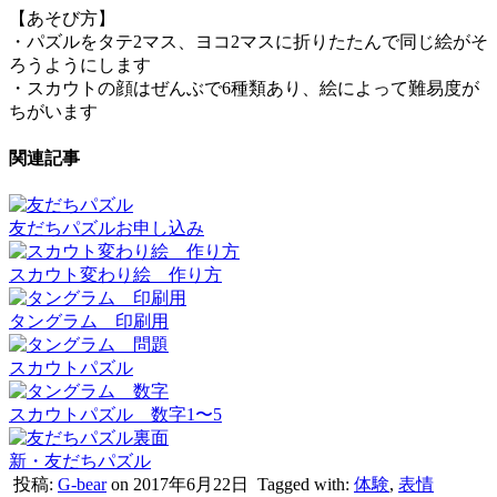
【あそび方】
・パズルをタテ2マス、ヨコ2マスに折りたたんで同じ絵がそ
ろうようにします
・スカウトの顔はぜんぶで6種類あり、絵によって難易度が
ちがいます
関連記事
友だちパズルお申し込み
スカウト変わり絵 作り方
タングラム 印刷用
スカウトパズル
スカウトパズル 数字1〜5
新・友だちパズル
投稿:
G-bear
on 2017年6月22日
Tagged with:
体験
,
表情