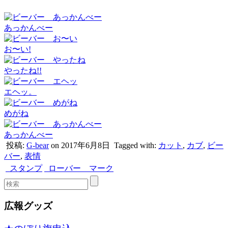
あっかんべー
お〜い!
やったね!!
エヘッ。
めがね
あっかんべー
投稿:
G-bear
on 2017年6月8日
Tagged with:
カット
,
カブ
,
ビー
バー
,
表情
スタンプ
ローバー マーク
広報グッズ