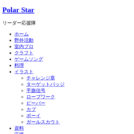
Polar Star
リーダー応援隊
ホーム
野外活動
室内プロ
クラフト
ゲームソング
料理
イラスト
チャレンジ章
ターゲットバッジ
手旗信号
ロープワーク
ビーバー
カブ
ボーイ
ガールスカウト
資料