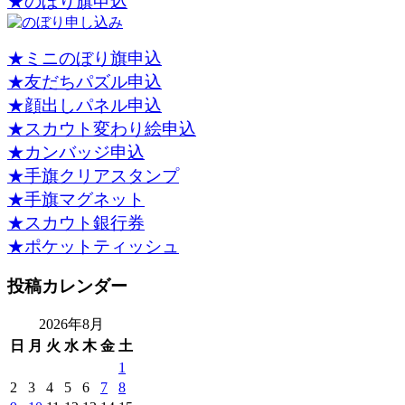
★のぼり旗申込
★ミニのぼり旗申込
★友だちパズル申込
★顔出しパネル申込
★スカウト変わり絵申込
★カンバッジ申込
★手旗クリアスタンプ
★手旗マグネット
★スカウト銀行券
★ポケットティッシュ
投稿カレンダー
2026年8月
日
月
火
水
木
金
土
1
2
3
4
5
6
7
8