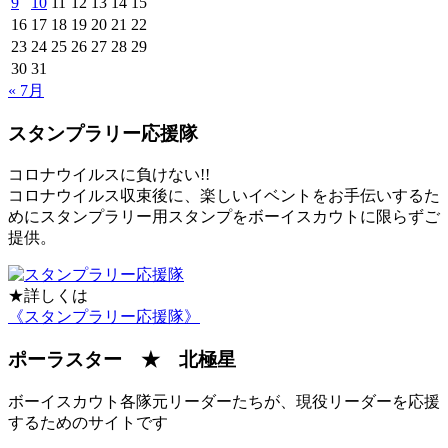
9
10
11
12
13
14
15
16
17
18
19
20
21
22
23
24
25
26
27
28
29
30
31
« 7月
スタンプラリー応援隊
コロナウイルスに負けない!!
コロナウイルス収束後に、楽しいイベントをお手伝いするた
めにスタンプラリー用スタンプをボーイスカウトに限らずご
提供。
★詳しくは
《スタンプラリー応援隊》
ポーラスター ★ 北極星
ボーイスカウト各隊元リーダーたちが、現役リーダーを応援
するためのサイトです