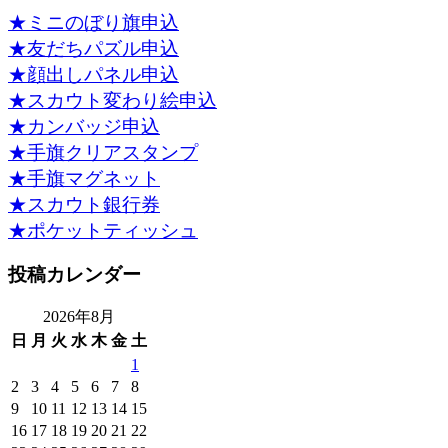
★ミニのぼり旗申込
★友だちパズル申込
★顔出しパネル申込
★スカウト変わり絵申込
★カンバッジ申込
★手旗クリアスタンプ
★手旗マグネット
★スカウト銀行券
★ポケットティッシュ
投稿カレンダー
2026年8月
日
月
火
水
木
金
土
1
2
3
4
5
6
7
8
9
10
11
12
13
14
15
16
17
18
19
20
21
22