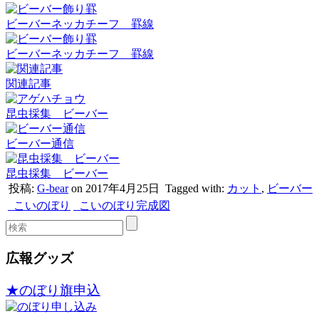
ビーバーネッカチーフ 罫線
ビーバーネッカチーフ 罫線
関連記事
昆虫採集 ビーバー
ビーバー通信
昆虫採集 ビーバー
投稿:
G-bear
on 2017年4月25日
Tagged with:
カット
,
ビーバー
こいのぼり
こいのぼり完成図
広報グッズ
★のぼり旗申込