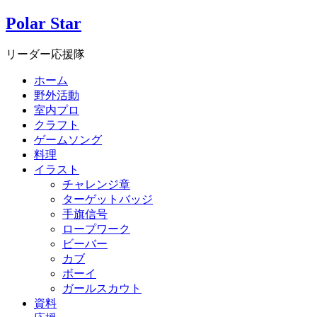
Polar Star
リーダー応援隊
ホーム
野外活動
室内プロ
クラフト
ゲームソング
料理
イラスト
チャレンジ章
ターゲットバッジ
手旗信号
ロープワーク
ビーバー
カブ
ボーイ
ガールスカウト
資料