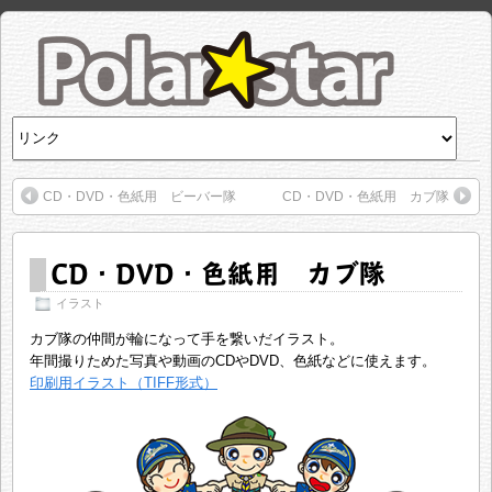
CD・DVD・色紙用 ビーバー隊
CD・DVD・色紙用 カブ隊
CD・DVD・色紙用 カブ隊
イラスト
カブ隊の仲間が輪になって手を繋いだイラスト。
年間撮りためた写真や動画のCDやDVD、色紙などに使えます。
印刷用イラスト（TIFF形式）