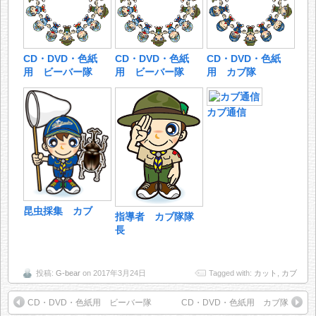
CD・DVD・色紙
CD・DVD・色紙
CD・DVD・色紙
用 ビーバー隊
用 カブ隊
用 ビーバー隊
カブ通信
昆虫採集 カブ
指導者 カブ隊隊
長
投稿:
G-bear
on 2017年3月24日
Tagged with:
カット
,
カブ
CD・DVD・色紙用 ビーバー隊
CD・DVD・色紙用 カブ隊