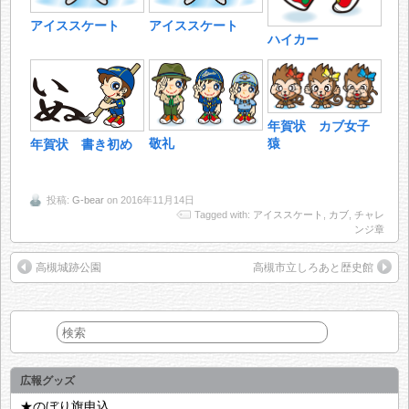
アイススケート
アイススケート
ハイカー
年賀状 カブ女子
猿
敬礼
年賀状 書き初め
投稿:
G-bear
on 2016年11月14日
Tagged with:
アイススケート
,
カブ
,
チャレ
ンジ章
高槻城跡公園
高槻市立しろあと歴史館
広報グッズ
★のぼり旗申込