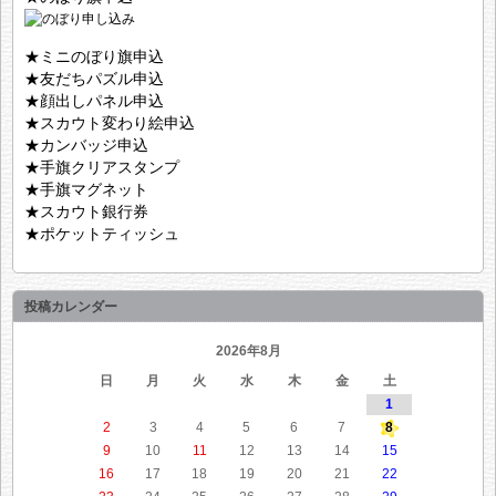
★ミニのぼり旗申込
★友だちパズル申込
★顔出しパネル申込
★スカウト変わり絵申込
★カンバッジ申込
★手旗クリアスタンプ
★手旗マグネット
★スカウト銀行券
★ポケットティッシュ
投稿カレンダー
2026年8月
日
月
火
水
木
金
土
1
2
3
4
5
6
7
8
9
10
11
12
13
14
15
16
17
18
19
20
21
22