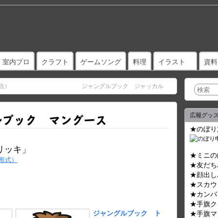
室内プロ
クラフト
ゲームソング
料理
イラスト
資料
点）
ジャングルブック ジャッカル
ルブック マングース
広報グッ
★のぼり
リッキ」
★ミニの
F形式）
★友だち
★顔出し
★スカウ
★カンバ
★手旗ク
ジャングルブック ト
★手旗マ