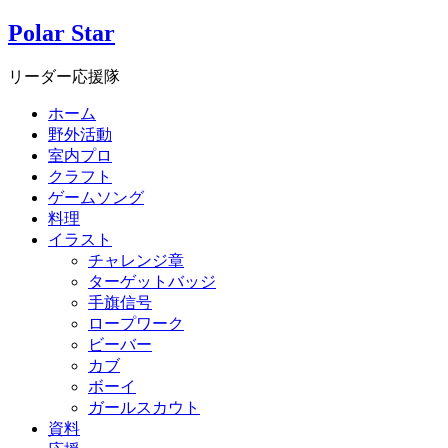
Polar Star
リーダー応援隊
ホーム
野外活動
室内プロ
クラフト
ゲームソング
料理
イラスト
チャレンジ章
ターゲットバッジ
手旗信号
ロープワーク
ビーバー
カブ
ボーイ
ガールスカウト
資料