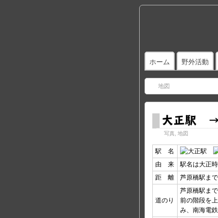
ホーム
野外活動
地図
大正駅 
写真
,
地図
駅 名
由 来
駅名は大正時
距 離
芦原橋駅まで1
芦原橋駅まで
道のり
前の階段を上
み、南海電鉄