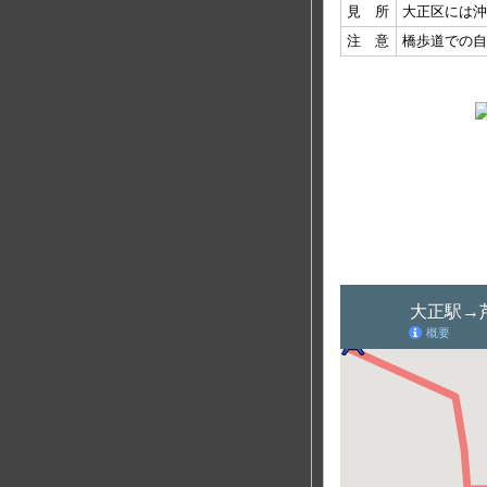
見 所
大正区には沖
注 意
橋歩道での自