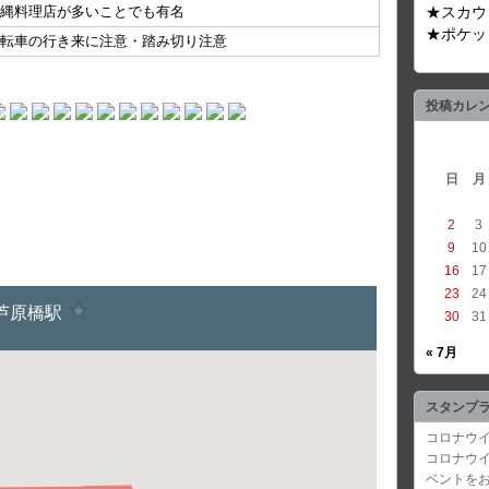
縄料理店が多いことでも有名
★スカウ
★ポケッ
転車の行き来に注意・踏み切り注意
投稿カレ
日
月
2
3
9
10
16
17
23
24
30
31
« 7月
スタンプ
コロナウイ
コロナウ
ベントを