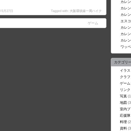
カレン
カレン
3年5月27日
Tagged with:
大阪環状線一周ハイク
カレン
エスコ
ゲーム
カレン
カレン
カレン
ワッペ
カテゴリ
イラス
クラフ
ゲーム
リンク
写真
(1
地図
(3
室内プ
応援隊
料理
(2
資料
(3