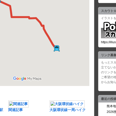
スカウト
イラスト
https://ill
リンク募
もっとス
立てない
のリンク
ご希望の
からお知
最近の投
熊本地
駅
関連記事
大阪環状線一周ハイク
202