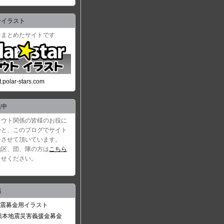
☆イラスト
をまとめたサイトです
ust.polar-stars.com
集中
カウト関係の皆様のお役に
かと、このブログでサイト
をさせて頂いています。
地区、団、隊の方は
こちら
らせください。
稿
震募金用イラスト
6熊本地震災害義援金募金