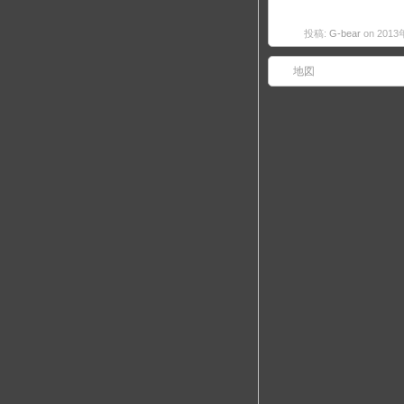
投稿:
G-bear
on 201
地図