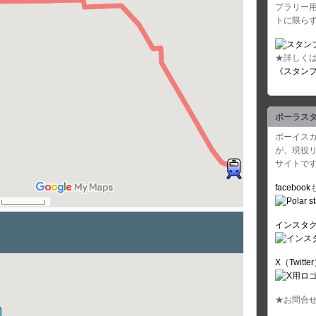
プラリー
トに限ら
★詳しく
《スタン
ポーラス
ボーイス
が、現役
サイトで
facebook
インスタ
X（Twitte
★お問合