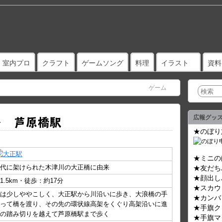
室内プロ
クラフト
ゲームソング
料理
イラスト
資料
ゲーム
→ 芦原橋駅
広報グッ
★のぼり
★ミニの
代に架けられた木津川の大正橋に由来
★友だち
★顔出し
.5km・徒歩：約17分
★スカウ
は少しややこしく、大正駅から川沿いに歩き、大浪橋の手
★カンバ
って橋を渡り、その先の環状線高架をくぐり高架沿いに進
★手旗ク
の踏み切りを越えて芦原橋駅まで歩く
★手旗マ