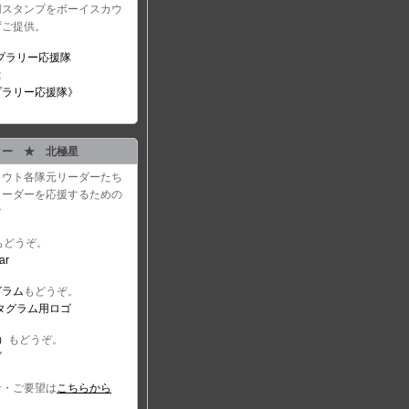
用スタンプをボーイスカウ
ずご提供。
は
プラリー応援隊》
ター ★ 北極星
カウト各隊元リーダーたち
リーダーを応援するための
す
もどうぞ。
グラム
もどうぞ。
r）
もどうぞ。
せ・ご要望は
こちらから