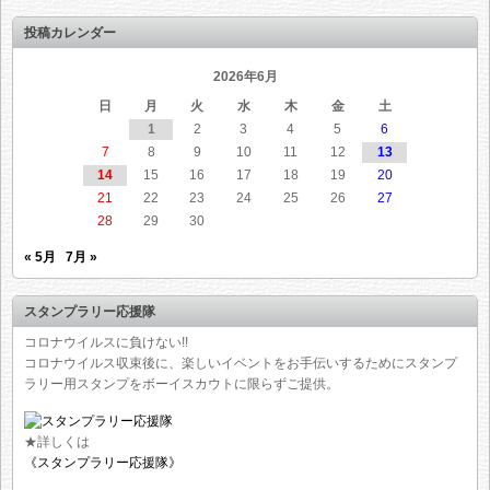
投稿カレンダー
2026年6月
日
月
火
水
木
金
土
1
2
3
4
5
6
7
8
9
10
11
12
13
14
15
16
17
18
19
20
21
22
23
24
25
26
27
28
29
30
« 5月
7月 »
スタンプラリー応援隊
コロナウイルスに負けない!!
コロナウイルス収束後に、楽しいイベントをお手伝いするためにスタンプ
ラリー用スタンプをボーイスカウトに限らずご提供。
★詳しくは
《スタンプラリー応援隊》