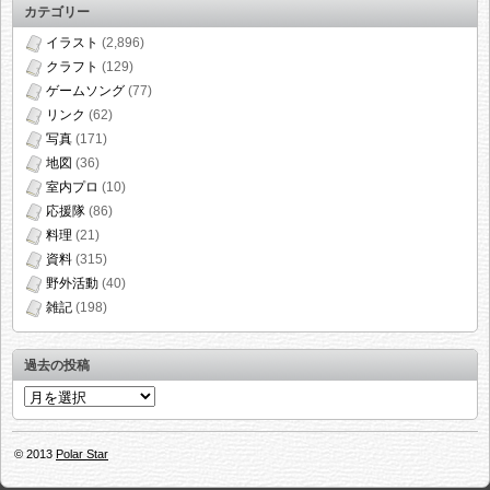
カテゴリー
イラスト
(2,896)
クラフト
(129)
ゲームソング
(77)
リンク
(62)
写真
(171)
地図
(36)
室内プロ
(10)
応援隊
(86)
料理
(21)
資料
(315)
野外活動
(40)
雑記
(198)
過去の投稿
過
去
の
© 2013
Polar Star
投
稿