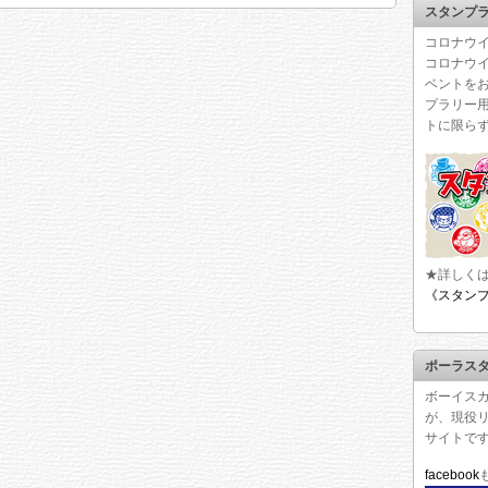
スタンプ
コロナウイ
コロナウ
ベントを
プラリー
トに限ら
★詳しく
《スタン
ポーラス
ボーイス
が、現役
サイトで
facebook