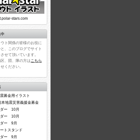
ust.polar-stars.com
集中
カウト関係の皆様のお役に
かと、このブログでサイト
をさせて頂いています。
地区、団、隊の方は
こちら
らせください。
稿
震募金用イラスト
6熊本地震災害義援金募金
ダー 10月
ダー 10月
ダー 9月
ートスタンド
ダー 9月