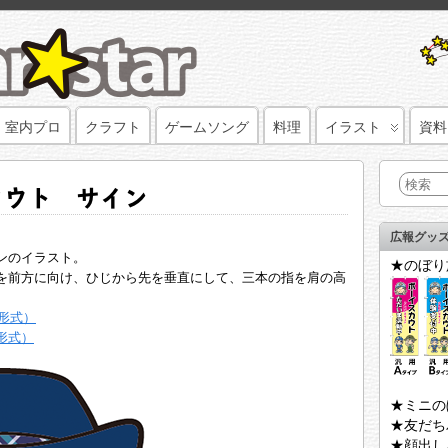
室内プロ
クラフト
ゲームソング
料理
イラスト
資料
カウト サイン
広報グッ
ンのイラスト。
★のぼり
を前方に向け、ひじから先を垂直にして、三本の指を肩の高
F形式）
形式）
★ミニの
★友だち
★顔出し