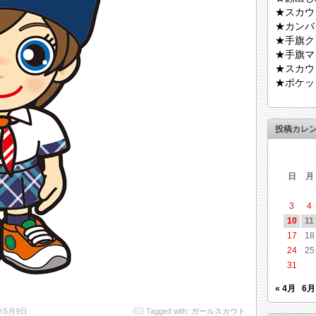
★スカウ
★カンバ
★手旗ク
★手旗マ
★スカウ
★ポケッ
投稿カレ
日
月
3
4
10
11
17
18
24
25
31
« 4月
6月
6年5月9日
Tagged with:
ガールスカウト