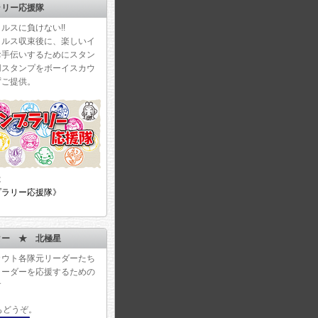
ラリー応援隊
ルスに負けない!!
イルス収束後に、楽しいイ
お手伝いするためにスタン
用スタンプをボーイスカウ
ずご提供。
は
プラリー応援隊》
ター ★ 北極星
カウト各隊元リーダーたち
リーダーを応援するための
す
もどうぞ。