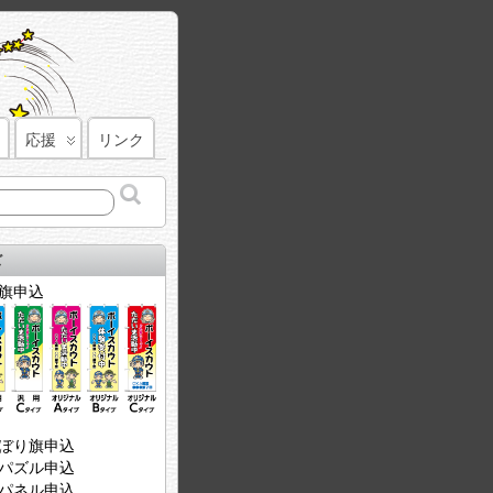
応援
リンク
ズ
旗申込
ぼり旗申込
パズル申込
パネル申込