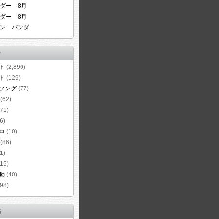
ダー 8月
ダー 8月
ン パンダ
ー
ト
(2,896)
ト
(129)
ソング
(77)
(62)
71)
6)
ロ
(10)
(86)
1)
15)
動
(40)
98)
稿