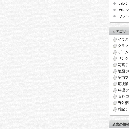
カレン
カレン
ワッペ
カテゴリ
イラス
クラフ
ゲーム
リンク
写真
(1
地図
(3
室内プ
応援隊
料理
(2
資料
(3
野外活
雑記
(1
過去の投