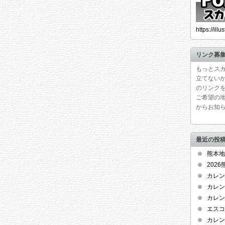
https://ill
リンク募
もっとス
立てない
のリンク
ご希望の
からお知
最近の投
熊本地
202
カレン
カレン
カレン
エスコ
カレン