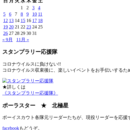
日
月
火
水
木
金
土
1
2
3
4
5
6
7
8
9
10
11
12
13
14
15
16
17
18
19
20
21
22
23
24
25
26
27
28
29
30
31
« 9月
11月 »
スタンプラリー応援隊
コロナウイルスに負けない!!
コロナウイルス収束後に、楽しいイベントをお手伝いするた
★詳しくは
《スタンプラリー応援隊》
ポーラスター ★ 北極星
ボーイスカウト各隊元リーダーたちが、現役リーダーを応援
facebook
もどうぞ。