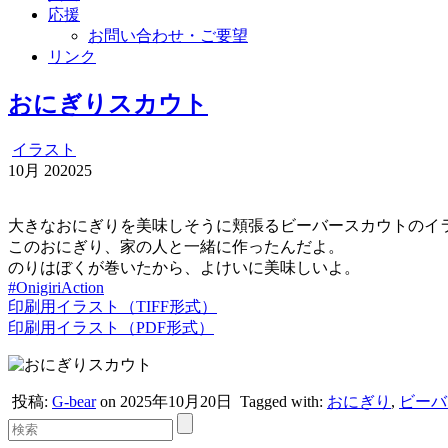
応援
お問い合わせ・ご要望
リンク
おにぎりスカウト
イラスト
10月
20
2025
大きなおにぎりを美味しそうに頬張るビーバースカウトのイ
このおにぎり、家の人と一緒に作ったんだよ。
のりはぼくが巻いたから、よけいに美味しいよ。
#OnigiriAction
印刷用イラスト（TIFF形式）
印刷用イラスト（PDF形式）
投稿:
G-bear
on 2025年10月20日
Tagged with:
おにぎり
,
ビーバ