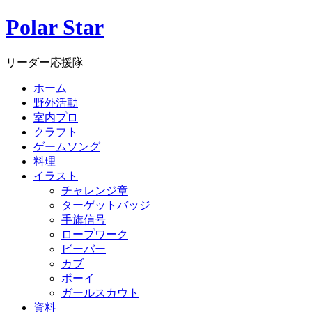
Polar Star
リーダー応援隊
ホーム
野外活動
室内プロ
クラフト
ゲームソング
料理
イラスト
チャレンジ章
ターゲットバッジ
手旗信号
ロープワーク
ビーバー
カブ
ボーイ
ガールスカウト
資料